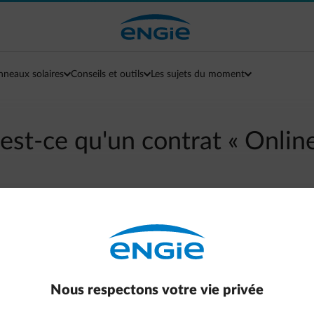
nneaux solaires
Conseils et outils
Les sujets du moment
est-ce qu'un contrat « Online
arrow-left
Retour à la page contact
 les clients professionnels :
Nous respectons votre vie privée
es caractéristiques suivantes :