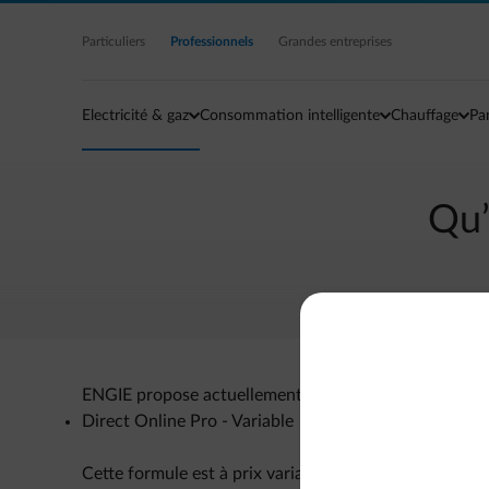
Accéder au contenu principal
Particuliers
Professionnels
Grandes entreprises
Electricité & gaz
Consommation intelligente
Chauffage
Pa
Qu’
ENGIE propose actuellement un contrat « Online » pour
Direct Online Pro - Variable
Cette formule est à prix variable et se distingue par l