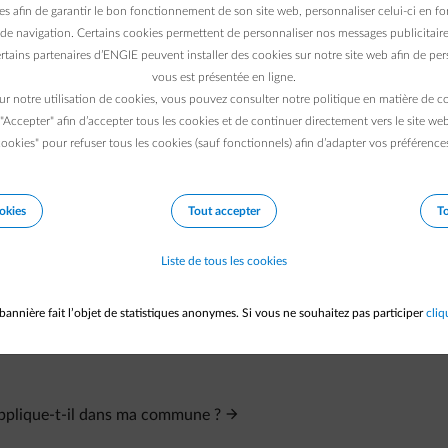
ou la smart App
es afin de garantir le bon fonctionnement de son site web, personnaliser celui-ci en fon
yée uniquement par e-mail)
de navigation. Certains cookies permettent de personnaliser nos messages publicitaire
rtains partenaires d’ENGIE peuvent installer des cookies sur notre site web afin de pers
igitaux
vous est présentée en ligne.
ur notre utilisation de cookies, vous pouvez consulter notre politique en matière de 
 "Accepter" afin d’accepter tous les cookies et de continuer directement vers le site we
ookies" pour refuser tous les cookies (sauf fonctionnels) afin d’adapter vos préférence
okies
Tout accepter
To
Liste de tous les cookies
bannière fait l’objet de statistiques anonymes. Si vous ne souhaitez pas participer
cliq
'applique-t-il dans ma commune ?