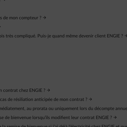
evés de mon compteur ?
fois très compliqué. Puis-je quand même devenir client ENGIE ?
n contrat chez ENGIE ?
as de résiliation anticipée de mon contrat ?
mmédiatement, au prorata ou uniquement lors du décompte annue
ise de bienvenue lorsqu’ils modifient leur contrat ENGIE ?
 la remise de bienvenue si j’ai déjà l’électricité chez ENGIE et que