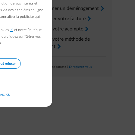
ction de vos intérêts et
Renseigner un déménagement
arrow-right
s via des bannières en ligne
onnaliser la publicité qui
Consulter votre facture
arrow-right
Ajuster votre acompte
arrow-right
cookies
ici
et notre Politique
b ou cliquez sur "Gérer vos
Ajuster votre méthode de
s.
paiement
arrow-right
ut refuser
Pas encore de compte ?
Enregistrez-vous
uez ici.