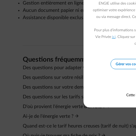
Gestion entièrement en ligne via votre espace client 
ENGIE utilise des cooki
Aucun document papier ni envoi postal (facture envo
optimiser votre expérience 
ou via message direct. Ce
Assistance disponible exclusivement via nos canaux d
Pour plus d’informations s
Vie Privée
ici
. Cliquez sur
c
Questions fréquemment posées
Gérer vos co
Des questions pour adapter votre contrat ?
Des questions sur votre résiliation de contrat ?
Des questions sur votre demande de contrat ?
Cette 
Des questions sur les tarifs spécifiques ?
D'où provient l'énergie verte d'ENGIE ?
Ai-je de l'énergie verte ?
Quand est-ce le tarif heures creuses (tarif de nuit) s
Où puis-je trouver ma fiche de prix ?