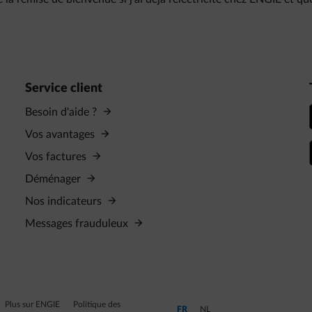
Service client
Besoin d'aide ?
Vos avantages
Vos factures
Déménager
Nos indicateurs
Messages frauduleux
Plus sur ENGIE
Politique des
Passer en Français (Langue actuelle)
Passer en Néerlandais
FR
NL