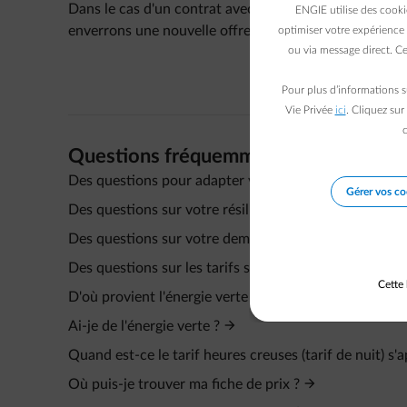
Dans le cas d'un contrat avec un prix fixe, le prix es
ENGIE utilise des cooki
enverrons une nouvelle offre de prix 2 mois avant la d
optimiser votre expérience 
ou via message direct. Ce
Pour plus d’informations s
Vie Privée
ici
. Cliquez sur
c
Questions fréquemment posées
Des questions pour adapter votre contrat ?
Gérer vos co
Des questions sur votre résiliation de contrat ?
Des questions sur votre demande de contrat ?
Des questions sur les tarifs spécifiques ?
Cette 
D'où provient l'énergie verte d'ENGIE ?
Ai-je de l'énergie verte ?
Quand est-ce le tarif heures creuses (tarif de nuit) s
Où puis-je trouver ma fiche de prix ?