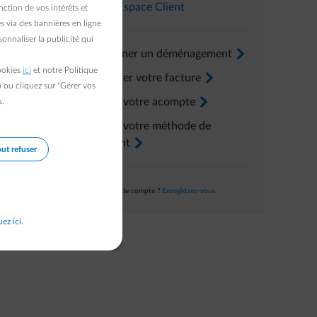
nous vous
Dans l’
Espace Client
ction de vos intérêts et
s via des bannières en ligne
onnaliser la publicité qui
Renseigner un déménagement
arrow-right
cookies
ici
et notre Politique
Consulter votre facture
arrow-right
b ou cliquez sur "Gérer vos
Ajuster votre acompte
arrow-right
s.
Ajuster votre méthode de
paiement
arrow-right
ut refuser
Pas encore de compte ?
Enregistrez-vous
uez ici.