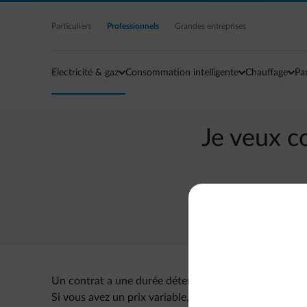
Accéder au contenu principal
Particuliers
Professionnels
Grandes entreprises
Electricité & gaz
Consommation intelligente
Chauffage
Pa
Je veux c
Un contrat a une durée déterminée. Passé ce délai, 
Si vous avez un prix variable, votre contrat sera taci