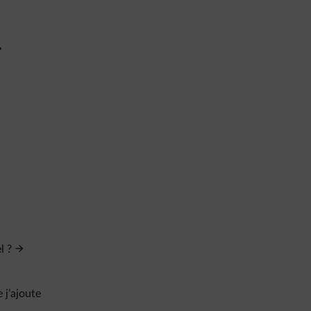
l ?
 j’ajoute