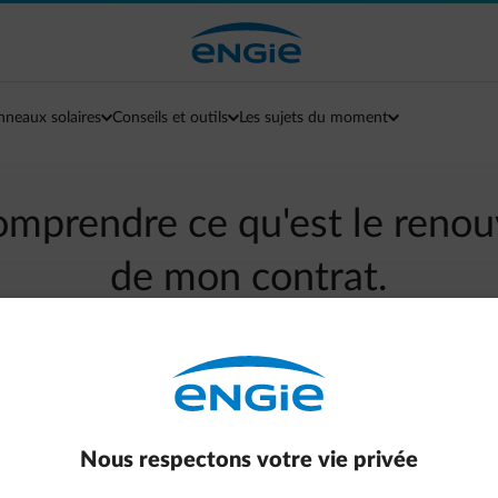
nneaux solaires
Conseils et outils
Les sujets du moment
omprendre ce qu'est le reno
de mon contrat.
arrow-left
Retour à la page contact
votre contrat sera automatiquement prolongé.
Nous respectons votre vie privée
tement reconduit.