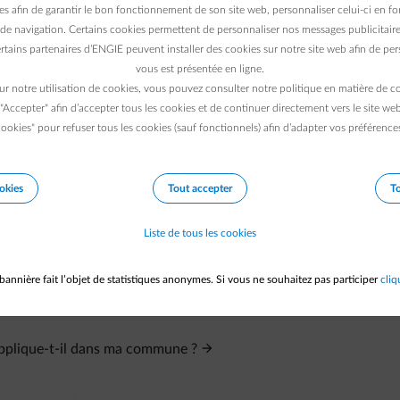
t déterminé pour une durée convenue à l'avance. Passé ce délai, 
es afin de garantir le bon fonctionnement de son site web, personnaliser celui-ci en fon
ate d'expiration de votre contrat.
de navigation. Certains cookies permettent de personnaliser nos messages publicitaire
rtains partenaires d’ENGIE peuvent installer des cookies sur notre site web afin de pers
vous est présentée en ligne.
ur notre utilisation de cookies, vous pouvez consulter notre politique en matière de 
 "Accepter" afin d’accepter tous les cookies et de continuer directement vers le site we
ookies" pour refuser tous les cookies (sauf fonctionnels) afin d’adapter vos préférence
okies
Tout accepter
To
Liste de tous les cookies
bannière fait l’objet de statistiques anonymes. Si vous ne souhaitez pas participer
cliq
'applique-t-il dans ma commune ?