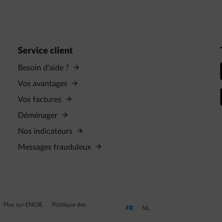
Service client
Besoin d'aide ?
Vos avantages
Vos factures
Déménager
Nos indicateurs
Messages frauduleux
Plus sur ENGIE
Politique des
Passer en Français (Langue actuelle)
Passer en Néerlandais
FR
NL