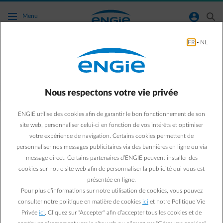
Accéder au contenu principal
normal-account-circle
search
Menu
FR
-
NL
Des questions sur le déménagement ?
Retour à la page contact
arrow-left
Nous respectons votre vie privée
Vous allez déménager ou vous avez déjà déménagé vers votre
ENGIE utilise des cookies afin de garantir le bon fonctionnement de son
nouvelle adresse et vous souhaitez savoir ce que vous devez faire
site web, personnaliser celui-ci en fonction de vos intérêts et optimiser
avec votre contrat d'énergie ? Nous avons répertorié ici les
questions les plus fréquemment posées.
votre expérience de navigation. Certains cookies permettent de
personnaliser nos messages publicitaires via des bannières en ligne ou via
message direct. Certains partenaires d’ENGIE peuvent installer des
cookies sur notre site web afin de personnaliser la publicité qui vous est
Questions fréquemment posées
présentée en ligne.
Comment puis-je signaler mon déménagement ou arrêter
Pour plus d’informations sur notre utilisation de cookies, vous pouvez
mon contrat ?
consulter notre politique en matière de cookies
ici
et notre Politique Vie
Privée
ici
. Cliquez sur "Accepter" afin d’accepter tous les cookies et de
Je veux connaître le statut de mon déménagement.