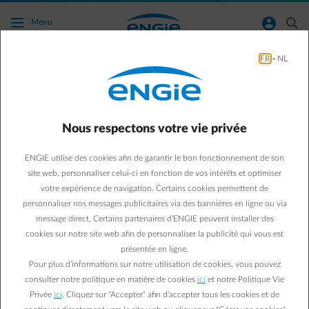
Accéder au contenu principal
normal-account-circle
search
Menu
FR
-
NL
Ma facture contient un code QR : comment
cela fonctionne-t-il ?
Nous respectons votre vie privée
Retour à la page contact
arrow-left
ENGIE utilise des cookies afin de garantir le bon fonctionnement de son
Vous avez reçu une facture contenant un code QR et vous vous
site web, personnaliser celui-ci en fonction de vos intérêts et optimiser
posez des questions sur son utilisation ?
votre expérience de navigation. Certains cookies permettent de
Voici les réponses à vos principales interrogations :
personnaliser nos messages publicitaires via des bannières en ligne ou via
Comment utiliser le code QR pour effectuer mon paiement ?
Le
message direct. Certains partenaires d’ENGIE peuvent installer des
code QR peut être scanné uniquement avec l’application appareil
cookies sur notre site web afin de personnaliser la publicité qui vous est
photo de votre smartphone. Pour des raisons de sécurité, il ne
fonctionne pas avec Payconiq ou votre application bancaire.
présentée en ligne.
Que se passe-t-il après avoir scanné le code QR ?
Une fois le code
Pour plus d’informations sur notre utilisation de cookies, vous pouvez
scanné, vous êtes redirigé vers une page d’accueil ENGIE, puis
consulter notre politique en matière de cookies
ici
et notre Politique Vie
automatiquement vers la page sécurisée de paiement CCV. Sur
Privée
ici
. Cliquez sur "Accepter" afin d’accepter tous les cookies et de
cette page, vous avez plusieurs options :