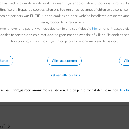
a het scannen kom je eerst op een ENGIE-startpagina, en daarn
 haar website om de goede werking ervan te garanderen, deze te personaliseren op ba
aar heb je verschillende betaalopties:
ptimaliseren. Bepaalde cookies laten ons toe om onze reclameberichten te personaliser
epaalde partners van ENGIE kunnen cookies op onze website installeren om de reclame
aangeboden te personaliseren.
e wenst over ons gebruik van cookies kan je ons cookiebeleid
hier
en ons Privacybelei
 op die pagina te scannen)
ookies te aanvaarden en direct door te gaan naar de website of klik op "Je cookies be
te voeren)
functionele) cookies te weigeren en je cookievoorkeuren aan te passen.
 kom je op een tussenpagina van ENGIE die bevestigt dat je bet
eheren
Alles accepteren
All
jken in het factuuroverzicht via je klantenzone.
 de CCV-pagina, krijg je een foutmelding. Je kunt opnieuw prober
Lijst van alle cookies
jd een klassieke overschrijving doen.
ze banner registreert anonieme statistieken. Indien je niet wenst deel te nemen,
klik hi
en?