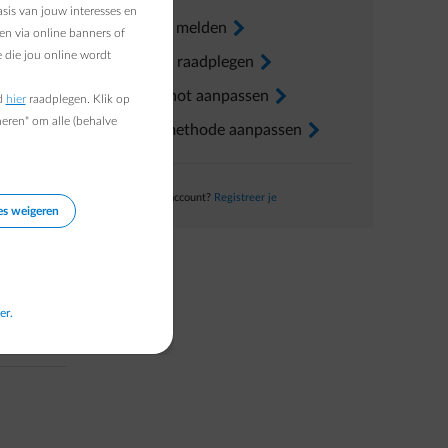
a
sis van jouw interesses en
Verhuis melden
arrow-right
en via online banners of
 die jou online wordt
Factuur raadplegen
arrow-right
Voorschot aanpassen
arrow-right
d
hier
raadplegen. Klik op
heren" om alle (behalve
Betaalmethode aanpassen
arrow-right
Nog geen account?
Registreer je
aling
es weigeren
en te
er.