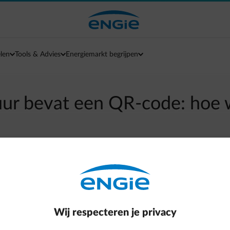
len
Tools & Advies
Energiemarkt begrijpen
uur bevat een QR-code: hoe 
arrow-left
Terug naar contactpagina
ag je je af hoe je die moet gebruiken?
de QR-code scannen met de camera-app van je smartphone. Om
Wij respecteren je privacy
of je bankapp.