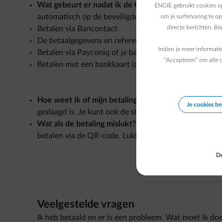
Wat gebeurt er nadat ik de QR-code heb gescand?
N
ENGIE gebruikt cookies op
automatisch op de beveiligde betaalpagina van CCV. D
om je surfervaring te o
directe berichten. B
Betalen via Bancontact
De betaalgegevens en referentie controleren
Indien je meer informati
Betalen via Payconiq of je bankapp (door de QR-code
“Accepteren” om alle c
Betalen met een bankkaart (door je kaartgegevens in 
Hoe weet ik of mijn betaling gelukt is?
Na de betaling
Je cookies b
geslaagd is. Je kunt ook de status van je betaling beki
Wat als de betaling mislukt?
Als de betaling faalt op
betalen via de QR-code. Lukt dat niet, dan kun je alti
De
Veelgestelde vragen
Ik heb betaald en er is een probleem. Wat moet ik do