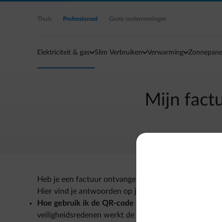
Ga naar de hoofdinhoud
Thuis
Professioneel
Grote ondernemingen
Elektriciteit & gas
Slim Verbruiken
Verwarming
Zonnepane
Mijn fact
Heb je een factuur ontvangen met een QR-code en vra
Hier vind je antwoorden op je belangrijkste vragen:
Hoe gebruik ik de QR-code om te betalen?
Je kunt 
veiligheidsredenen werkt de code niet met Payconiq 