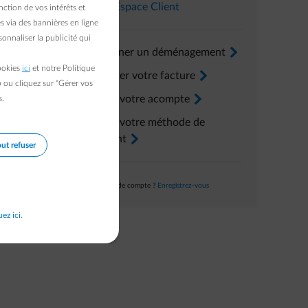
Dans l’
Espace Client
ction de vos intérêts et
s via des bannières en ligne
onnaliser la publicité qui
Renseigner un déménagement
arrow-right
cookies
ici
et notre Politique
Consulter votre facture
arrow-right
b ou cliquez sur "Gérer vos
Ajuster votre acompte
arrow-right
s.
Ajuster votre méthode de
paiement
arrow-right
ut refuser
Pas encore de compte ?
Enregistrez-vous
uez ici.