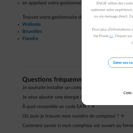
en appelant votre gestionnaire du réseau de distribut
ENGIE utilise des cooki
optimiser votre expérience 
ou via message direct. Ce
Trouvez votre gestionnaire de réseau de distribution e
Wallonie
Pour plus d’informations s
Bruxelles
Vie Privée
ici
. Cliquez sur
Flandre
c
Gérer vos co
Questions fréquemment posées
Je souhaite installer un compteur d’électricité et/ou
Cette 
Je veux ajouter une énergie à mon contrat.
À quoi ressemble un code EAN ?
Où puis-je trouver mon numéro de compteur ?
Comment savoir si mon compteur est ouvert ou ferm