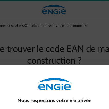
nneaux solaires
Conseils et outils
Les sujets du moment
je trouver le code EAN de ma
construction ?
arrow-left
Retour à la page contact
Nous respectons votre vie privée