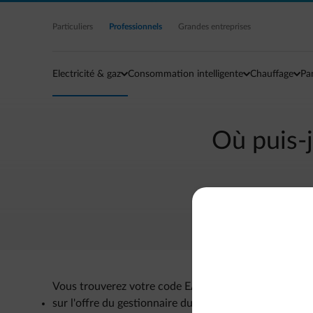
Accéder au contenu principal
Particuliers
Professionnels
Grandes entreprises
Electricité & gaz
Consommation intelligente
Chauffage
Pa
Où puis-
Vous trouverez votre code EAN :
sur l'offre du gestionnaire du réseau de distribution