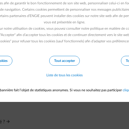
ion
es afin de garantir le bon fonctionnement de son site web, personnaliser celui-ci en fon
de navigation. Certains cookies permettent de personnaliser nos messages publicitaire
rtains partenaires d’ENGIE peuvent installer des cookies sur notre site web afin de pers
n :
vous est présentée en ligne.
ur notre utilisation de cookies, vous pouvez consulter notre politique en matière de 
 "Accepter" afin d’accepter tous les cookies et de continuer directement vers le site we
ookies" pour refuser tous les cookies (sauf fonctionnels) afin d’adapter vos préférence
okies
Tout accepter
To
Liste de tous les cookies
 de gaz pour ma nouvelle construction.
bannière fait l’objet de statistiques anonymes. Si vous ne souhaitez pas participer
cliq
é ?