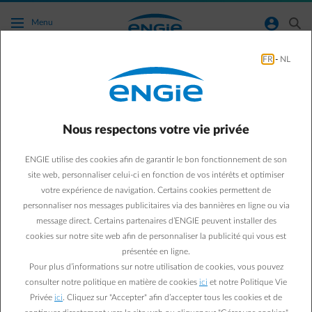
Accéder au contenu principal
normal-account-circle
search
Menu
FR
-
NL
Puis-je désactiver la méthode de sécurité
supplémentaire une fois qu’elle est activée?
Nous respectons votre vie privée
Aller à la page contact
arrow-left
ENGIE utilise des cookies afin de garantir le bon fonctionnement de son
Non, une fois activée, elle reste obligatoire pour protéger votre
site web, personnaliser celui-ci en fonction de vos intérêts et optimiser
compte.
votre expérience de navigation. Certains cookies permettent de
Vous ne pouvez pas la supprimer, mais vous pouvez changer la
personnaliser nos messages publicitaires via des bannières en ligne ou via
méthode :
message direct. Certains partenaires d’ENGIE peuvent installer des
Clé d’accès (Passkey)
cookies sur notre site web afin de personnaliser la publicité qui vous est
Code SMS
itsme®
présentée en ligne.
Pour plus d’informations sur notre utilisation de cookies, vous pouvez
consulter notre politique en matière de cookies
ici
et notre Politique Vie
Privée
ici
. Cliquez sur "Accepter" afin d’accepter tous les cookies et de