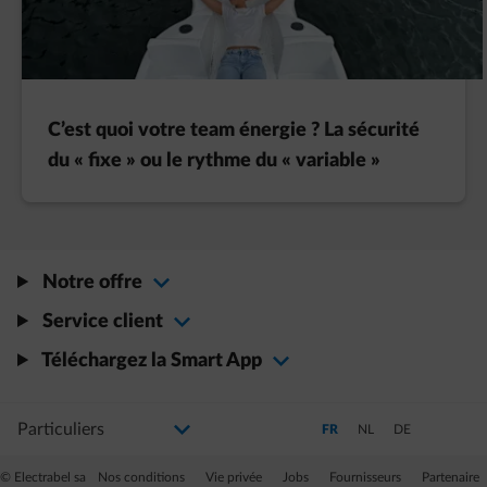
C’est quoi votre team énergie ? La sécurité
du « fixe » ou le rythme du « variable »
Notre offre
Service client
Téléchargez la Smart App
Sélectionnez votre profil
La modification de la sélection permettra d'accéder à une nouvelle page
Passer en Français (Langue a
Passer en Néerlandais
Passer en Allem
FR
NL
DE
© Electrabel sa
Nos conditions
Vie privée
Jobs
Fournisseurs
Partenaire