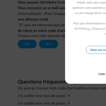
Vous pouvez introduire la même adresse e-mail pour
ENGIE utilise des cooki
Vous recevrez un e-mail vous permettant d'activer l
optimiser votre expérience 
ou via message direct. Ce
informatiques*. Pour chaque compte ENGIE, vous d
une adresse email.
Pour plus d’informations s
*Si vous ne retrouvez pas votre compte dans la liste,
Vie Privée
ici
. Cliquez sur
de client et votre code d'activation.
Ceux-ci sont not
c
Gérer vos co
Cette 
Questions fréquemment posées
Où puis-je trouver mon code d'activation et mon num
J'ai oublié mon mot de passe.
J'ai oublié mon mot de passe.