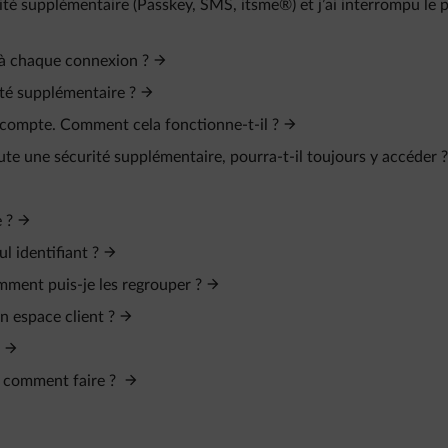
é supplémentaire (Passkey, SMS, itsme®) et j’ai interrompu le 
é à chaque connexion ?
rité supplémentaire ?
 compte. Comment cela fonctionne-t-il ?
ute une sécurité supplémentaire, pourra-t-il toujours y accéder ?
 ?
l identifiant ?
omment puis-je les regrouper ?
n espace client ?
, comment faire ?