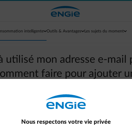
nsommation intelligente
Outils & Avantages
Les sujets du moment
jà utilisé mon adresse e-mail
omment faire pour ajouter u
n compte sur mon espace cli
arrow-left
Aller à la page contact
Nous respectons votre vie privée