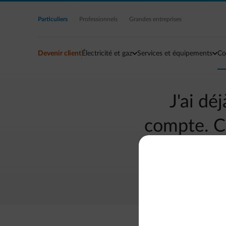
Accéder au contenu principal
Particuliers
Professionnels
Grandes entreprises
Devenir client
Électricité et gaz
Services et équipements
Co
J'ai dé
compte. C
à mo