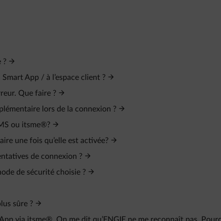
 ?
Smart App / à l’espace client ?
reur. Que faire ?
plémentaire lors de la connexion ?
 SMS ou itsme®?
re une fois qu’elle est activée?
entatives de connexion ?
ode de sécurité choisie ?
lus sûre ?
t App via itsme®. On me dit qu’ENGIE ne me reconnaît pas. Pour