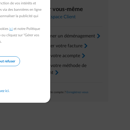
nnel).
ction de vos intérêts et
Régler vous-même
mes
s via des bannières en ligne
onnaliser la publicité qui
t être
Dans l’
Espace Client
cookies
ici
et notre Politique
re numéro
b ou cliquez sur "Gérer vos
Renseigner un déménagement
arrow-right
s.
Consulter votre facture
arrow-right
Ajuster votre acompte
arrow-right
ut refuser
Ajuster votre méthode de
paiement
arrow-right
uez ici.
Pas encore de compte ?
Enregistrez-vous