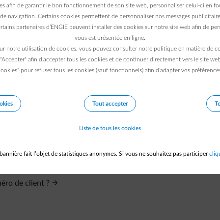
 activer différents comptes
(en tant que particulier ou professio
es afin de garantir le bon fonctionnement de son site web, personnaliser celui-ci en fon
es différents comptes
liés à cette adresse e-mail dans nos systè
de navigation. Certains cookies permettent de personnaliser nos messages publicitaire
rtains partenaires d’ENGIE peuvent installer des cookies sur notre site web afin de pers
evrez
définir un identifiant unique.
Celui-ci ne doit pas forcémen
vous est présentée en ligne.
ur notre utilisation de cookies, vous pouvez consulter notre politique en matière de 
vous pourrez activer un compte supplémentaire à l'aide de vot
 "Accepter" afin d’accepter tous les cookies et de continuer directement vers le site we
amment repris en haut de vos factures.
ookies" pour refuser tous les cookies (sauf fonctionnels) afin d’adapter vos préférence
okies
Tout accepter
To
Liste de tous les cookies
bannière fait l’objet de statistiques anonymes. Si vous ne souhaitez pas participer
cliq
éro de client ?