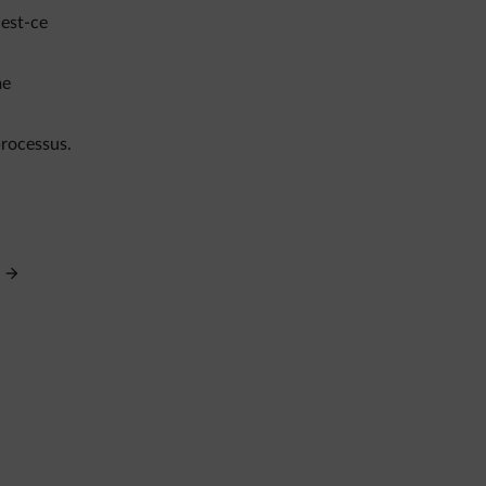
 est-ce
me
processus.