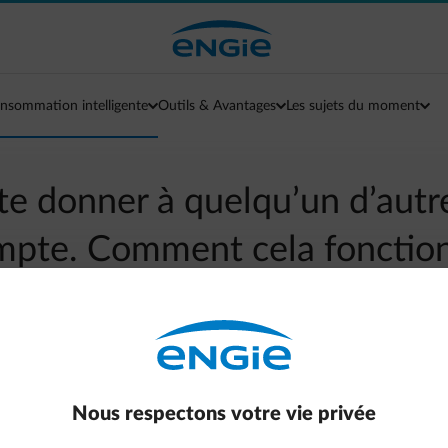
nsommation intelligente
Outils & Avantages
Les sujets du moment
te donner à quelqu’un d’autre
pte. Comment cela fonctionn
arrow-left
Aller à la page contact
Nous respectons votre vie privée