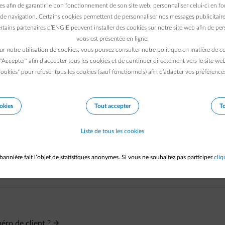
es afin de garantir le bon fonctionnement de son site web, personnaliser celui-ci en fon
n utilisateur
de navigation. Certains cookies permettent de personnaliser nos messages publicitaire
rtains partenaires d’ENGIE peuvent installer des cookies sur notre site web afin de pers
.
vous est présentée en ligne.
ur notre utilisation de cookies, vous pouvez consulter notre politique en matière de 
 "Accepter" afin d’accepter tous les cookies et de continuer directement vers le site we
l et pourra alors se connecter à votre compte en tant qu’autre uti
ookies" pour refuser tous les cookies (sauf fonctionnels) afin d’adapter vos préférence
s nécessaires.
okies
Tout accepter
To
Liste de tous les cookies
bannière fait l’objet de statistiques anonymes. Si vous ne souhaitez pas participer
cliq
éro de client ?