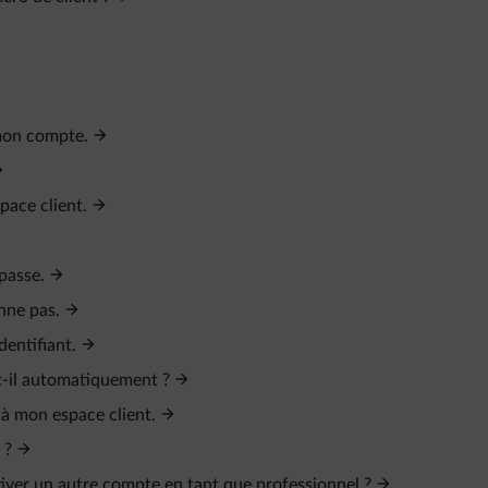
 mon compte.
ace client.
 passe.
nne pas.
dentifiant.
-t-il automatiquement ?
 à mon espace client.
 ?
ctiver un autre compte en tant que professionnel ?