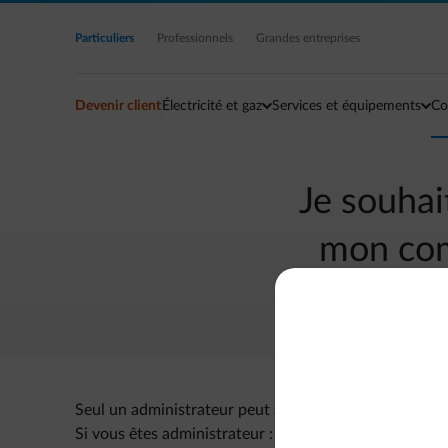
Accéder au contenu principal
Particuliers
Professionnels
Grandes entreprises
Devenir client
Électricité et gaz
Services et équipements
Co
Je souhai
mon com
Seul un administrateur peut ajouter un utilisateur.
Si vous êtes administrateur :