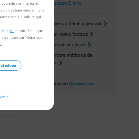
Dans l’
Espace Client
ction de vos intérêts et
s via des bannières en ligne
onnaliser la publicité qui
Renseigner un déménagement
arrow-right
cookies
ici
et notre Politique
Consulter votre facture
arrow-right
b ou cliquez sur "Gérer vos
lisateur,
Ajuster votre acompte
arrow-right
s.
Ajuster votre méthode de
paiement
arrow-right
ut refuser
Pas encore de compte ?
Enregistrez-vous
uez ici.