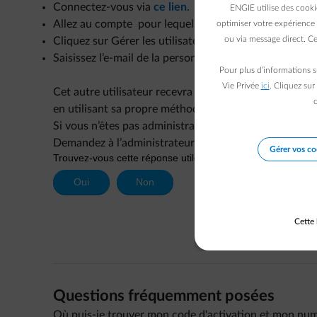
Connectez-vous via
ce lien
.
ENGIE utilise des cooki
Allez au compte pour lequel vous souhaitez ajouter u
optimiser votre expérience 
ou via message direct. Ce
Cliquez sur Gérer les utilisateurs du compte concerné
Saisissez l’e-mail de la personne à inviter.
Pour plus d’informations s
Vie Privée
ici
. Cliquez sur
Cet autre utilisateur recevra une invitation par e-mai
c
en utilisant sa propre méthode de sécurité
Si vous n’êtes pas administrateur :
Demandez à l’administrateur de vous donner les droit
Gérer vos co
Cette 
Questions fréquemment posées
Où puis-je trouver mon code d'activation et mon num