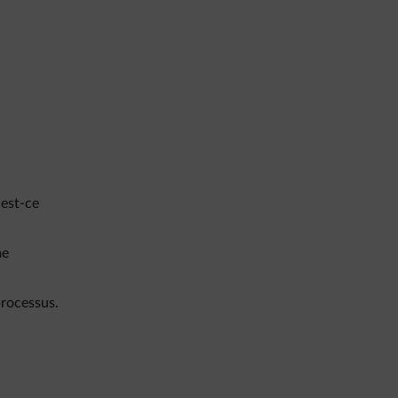
 est-ce
me
processus.