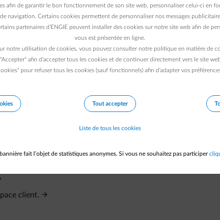
es afin de garantir le bon fonctionnement de son site web, personnaliser celui-ci en fon
de navigation. Certains cookies permettent de personnaliser nos messages publicitaire
rtains partenaires d’ENGIE peuvent installer des cookies sur notre site web afin de pers
vous est présentée en ligne.
ur notre utilisation de cookies, vous pouvez consulter notre politique en matière de 
 "Accepter" afin d’accepter tous les cookies et de continuer directement vers le site we
ookies" pour refuser tous les cookies (sauf fonctionnels) afin d’adapter vos préférence
éro de client ?
okies
Tout accepter
To
Liste de tous les cookies
bannière fait l’objet de statistiques anonymes. Si vous ne souhaitez pas participer
cliq
 mon compte.
ace client.