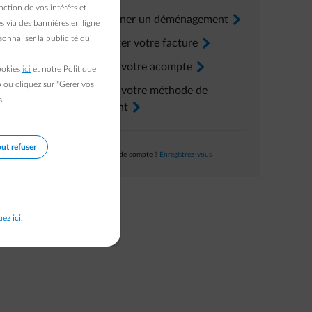
ction de vos intérêts et
Renseigner un déménagement
arrow-right
s via des bannières en ligne
onnaliser la publicité qui
Consulter votre facture
arrow-right
Ajuster votre acompte
arrow-right
cookies
ici
et notre Politique
b ou cliquez sur "Gérer vos
Ajuster votre méthode de
s.
paiement
arrow-right
ut refuser
Pas encore de compte ?
Enregistrez-vous
uez ici.