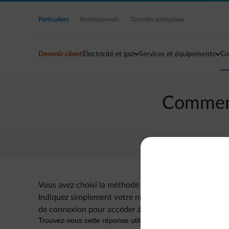
Accéder au contenu principal
Particuliers
Professionnels
Grandes entreprises
Devenir client
Électricité et gaz
Services et équipements
Co
Comment
Vous avez choisi la méthode par SMS ?
Indiquez simplement votre numéro de GSM. Nous vous
de connexion pour accéder à votre compte.