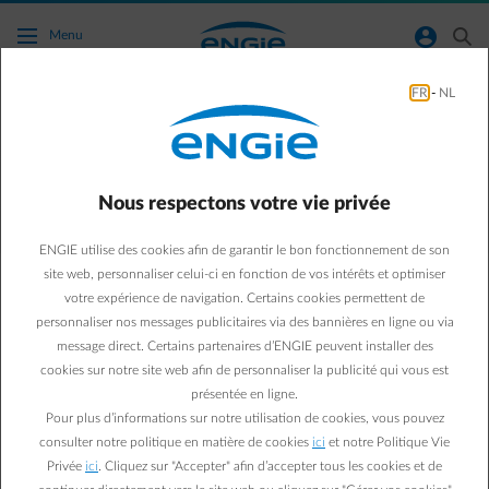
Accéder au contenu principal
normal-account-circle
search
Menu
FR
-
NL
Quand dois-je communiquer mon
déménagement ?
Nous respectons votre vie privée
Aller à la page contact
arrow-left
ENGIE utilise des cookies afin de garantir le bon fonctionnement de son
Vous pouvez déjà nous informer de votre nouvelle adresse
avant
site web, personnaliser celui-ci en fonction de vos intérêts et optimiser
que vous ne déménagiez effectivement
. Le jour où vous recevez la
votre expérience de navigation. Certains cookies permettent de
clé, notez les index d'électricité et/ou de gaz et communiquez-nous
personnaliser nos messages publicitaires via des bannières en ligne ou via
toutes les données. Vous oubliez de le faire ? Nous vous envoyons
message direct. Certains partenaires d’ENGIE peuvent installer des
un rappel.
cookies sur notre site web afin de personnaliser la publicité qui vous est
Un compteur numérique a été installé ? Vous ne devez alors plus
fournir ces données pour les énergies concernées. Nous avons
présentée en ligne.
seulement besoin de la date de votre déménagement. Nous
Pour plus d’informations sur notre utilisation de cookies, vous pouvez
recevrons les relevés de compteur directement du gestionnaire de
consulter notre politique en matière de cookies
ici
et notre Politique Vie
réseau à partir de cette date.
Privée
ici
. Cliquez sur "Accepter" afin d’accepter tous les cookies et de
Vous venez de déménager ?
Dans ce cas, transmettez nous vos