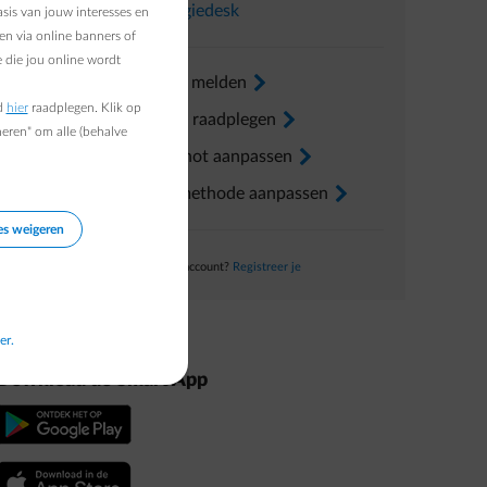
In
Energiedesk
sis van jouw interesses en
en via online banners of
 die jou online wordt
Verhuis melden
arrow-right
d
hier
raadplegen. Klik op
Factuur raadplegen
arrow-right
heren" om alle (behalve
Voorschot aanpassen
arrow-right
Betaalmethode aanpassen
arrow-right
es weigeren
Nog geen account?
Registreer je
er.
Download de Smart App