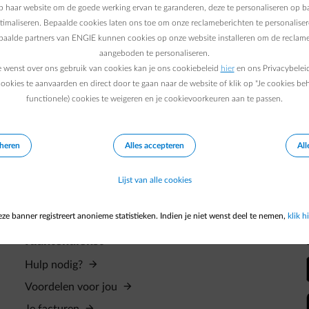
 haar website om de goede werking ervan te garanderen, deze te personaliseren op ba
ptimaliseren. Bepaalde cookies laten ons toe om onze reclameberichten te personaliser
epaalde partners van ENGIE kunnen cookies op onze website installeren om de reclame
aangeboden te personaliseren.
e wenst over ons gebruik van cookies kan je ons cookiebeleid
hier
en ons Privacybelei
ookies te aanvaarden en direct door te gaan naar de website of klik op "Je cookies be
functionele) cookies te weigeren en je cookievoorkeuren aan te passen.
GIE meer ontvang?
eheren
Alles accepteren
All
Lijst van alle cookies
ze banner registreert anonieme statistieken. Indien je niet wenst deel te nemen,
klik hi
Klantendienst
Hulp nodig?
Voordelen voor jou