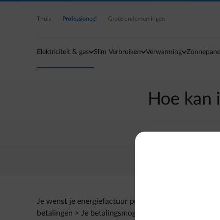
Ga naar de hoofdinhoud
Thuis
Professioneel
Grote ondernemingen
Elektriciteit & gas
Slim Verbruiken
Verwarming
Zonnepane
Hoe kan i
Je wenst je energiefactuur per mail te ontvangen of 
betalingen > Je betalingsmogelijkheden > Factuur via e