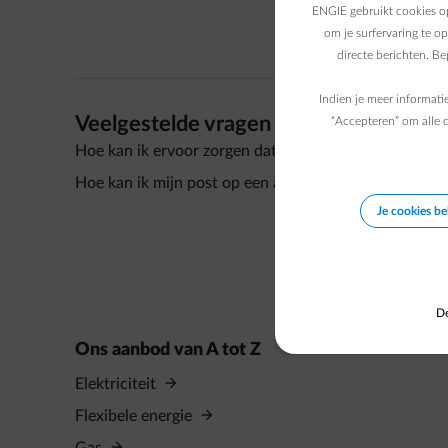
ENGIE gebruikt cookies op
om je surfervaring te o
directe berichten. B
Indien je meer informati
Veelgestelde vragen
“Accepteren” om alle c
Hoe kan ik ervoor zorgen dat ik geen e-mails van EN
Hoe kan ik mijn post op een ander adres ontvangen?
Je cookies b
De
Ons aanbod van A tot Z
Elektriciteit
Flexibele energie