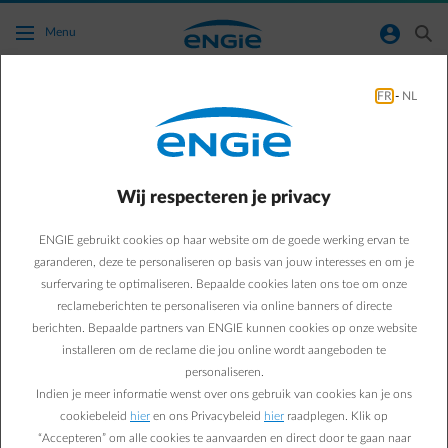
Ga naar de hoofdinhoud
normal-account-circle
search
Menu
FR
-
NL
Hoe kan ik ervoor zorgen dat ik geen e-mails
van ENGIE meer ontvang?
Wij respecteren je privacy
Terug naar contactpagina
arrow-left
ENGIE gebruikt cookies op haar website om de goede werking ervan te
In je klantenzone kan je aanduiden en wijzigen hoe je bepaalde
berichten wenst te ontvangen. Zo zorgen we ervoor dat je je
garanderen, deze te personaliseren op basis van jouw interesses en om je
facturen krijgt op de manier die je wenst en dat je enkel e-mails
surfervaring te optimaliseren. Bepaalde cookies laten ons toe om onze
krijgt van de producten die je interesseren.
reclameberichten te personaliseren via online banners of directe
berichten. Bepaalde partners van ENGIE kunnen cookies op onze website
Je contactvoorkeuren wijzigen
installeren om de reclame die jou online wordt aangeboden te
personaliseren.
Indien je meer informatie wenst over ons gebruik van cookies kan je ons
cookiebeleid
hier
en ons Privacybeleid
hier
raadplegen. Klik op
Veelgestelde vragen
“Accepteren” om alle cookies te aanvaarden en direct door te gaan naar