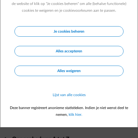
Hoe kan ik mijn post op een ander adres ontvangen?
de website of klik op "Je cookies beheren" om alle (behalve functionele)
Hoe kan ik mijn factuur via e-mail aanvragen of
cookies te weigeren en je cookievoorkeuren aan te passen.
wijzigingen?
Je cookies beheren
Direct zelf regelen
In
Energiedesk
Alles accepteren
Verhuis melden
arrow-right
Alles weigeren
Factuur raadplegen
arrow-right
Voorschot aanpassen
arrow-right
Lijst van alle cookies
Betaalmethode aanpassen
arrow-right
Deze banner registreert anonieme statistieken. Indien je niet wenst deel te
nemen,
klik hier.
Nog geen account?
Registreer je