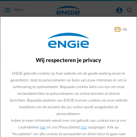
Ga naar de hoofdinhoud
normal-account-circle
search
Menu
FR
-
NL
Heb ik recht op sociaal tarief?
Terug naar contactpagina
arrow-left
Wij respecteren je privacy
Je komt in aanmerking voor het sociaal tarief, als jijzelf of iemand
die bij je inwoont, geniet van een van de volgende
ENGIE gebruikt cookies op haar website om de goede werking ervan te
tegemoetkomingen:
garanderen, deze te personaliseren op basis van jouw interesses en om je
een leefloon toegekend door het OCMW van je gemeente;
surfervaring te optimaliseren. Bepaalde cookies laten ons toe om onze
een gewaarborgd inkomen voor bejaarden; of de rechthebbenden
reclameberichten te personaliseren via online banners of directe
die het recht op rentenbijslag behouden en een inkomensgarantie
berichten. Bepaalde partners van ENGIE kunnen cookies op onze website
voor ouderen;
installeren om de reclame die jou online wordt aangeboden te
een tegemoetkoming aan gehandicapten als gevolg van een
personaliseren.
blijvende arbeidsongeschiktheid of een invaliditeit van minstens 65
%;
Indien je meer informatie wenst over ons gebruik van cookies kan je ons
een inkomensvervangende tegemoetkoming aan gehandicapten;
cookiebeleid
hier
en ons Privacybeleid
hier
raadplegen. Klik op
een tegemoetkoming verleend aan de rechthebbenden bedoeld in
“Accepteren” om alle cookies te aanvaarden en direct door te gaan naar