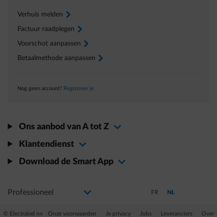
Verhuis melden
arrow-right
Factuur raadplegen
arrow-right
Voorschot aanpassen
arrow-right
Betaalmethode aanpassen
arrow-right
Nog geen account?
Registreer je
Ons aanbod van A tot Z
Klantendienst
Download de Smart App
Selecteer uw profiel
Als u de selectie wijzigt, gaat u naar een nieuwe pagina
Schakel over naar Frans
Schakel over naar N
FR
NL
© Electrabel nv
Onze voorwaarden
Je privacy
Jobs
Leveranciers
Over