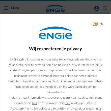
Ga naar de hoofdinhoud
normal-account-circle
search
Menu
FR
-
NL
Wanneer geldt het daltarief?
Terug naar contactpagina
arrow-left
Wij respecteren je privacy
Het daltarief is verschillend van regio tot regio. Het is het geldig
tussen 21 u. 's avonds en 6 u. 's ochtends of tussen 22 u. 's avonds
ENGIE gebruikt cookies op haar website om de goede werking ervan te
en 7 u. 's ochtends. Je kan op de website van je
garanderen, deze te personaliseren op basis van jouw interesses en om je
distributienetbeheerder opzoeken welke uren voor jou van
surfervaring te optimaliseren. Bepaalde cookies laten ons toe om onze
toepassing zijn. Tijdens het weekend is het daltarief ook overdag
reclameberichten te personaliseren via online banners of directe
van toepassing. Dit is niet zo op wettelijke feestdagen die tijdens de
berichten. Bepaalde partners van ENGIE kunnen cookies op onze website
week vallen.
installeren om de reclame die jou online wordt aangeboden te
personaliseren.
Indien je meer informatie wenst over ons gebruik van cookies kan je ons
Veelgestelde vragen
cookiebeleid
hier
en ons Privacybeleid
hier
raadplegen. Klik op
Is een tweevoudige meter interessanter voor mij?
“Accepteren” om alle cookies te aanvaarden en direct door te gaan naar