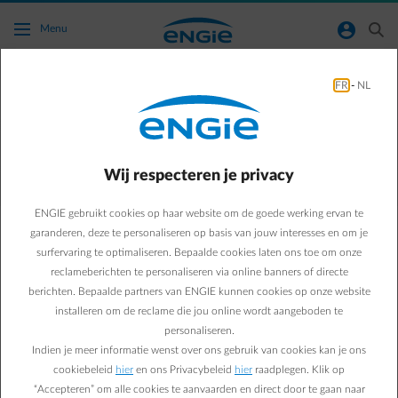
Ga naar de hoofdinhoud
normal-account-circle
search
Menu
FR
-
NL
Ik heb een vraag over de digitale meter in
Brussel.
Wij respecteren je privacy
Terug naar contactpagina
arrow-left
ENGIE gebruikt cookies op haar website om de goede werking ervan te
In Brussel is de digitale meter momenteel alleen beschikbaar voor
elektriciteit. Standaard is de functie voor het op afstand uitlezen
garanderen, deze te personaliseren op basis van jouw interesses en om je
van gegevens uitgeschakeld, in overeenstemming met de
surfervaring te optimaliseren. Bepaalde cookies laten ons toe om onze
Elektriciteitsverordening voor het Brussels Hoofdstedelijk Gewest.
reclameberichten te personaliseren via online banners of directe
Om deze functie te activeren, moet je jouw toestemming geven
berichten. Bepaalde partners van ENGIE kunnen cookies op onze website
aan Sibelga.
installeren om de reclame die jou online wordt aangeboden te
Je vindt alle benodigde informatie op de
website van Sibelga
of
personaliseren.
door in te loggen op de My Sibelga-app.
Indien je meer informatie wenst over ons gebruik van cookies kan je ons
Uitzonderlijk is het op afstand uitlezen van gegevens standaard
cookiebeleid
hier
en ons Privacybeleid
hier
raadplegen. Klik op
ingeschakeld in bepaalde gevallen:
“Accepteren” om alle cookies te aanvaarden en direct door te gaan naar
Meters die zijn aangesloten op een productie-installatie