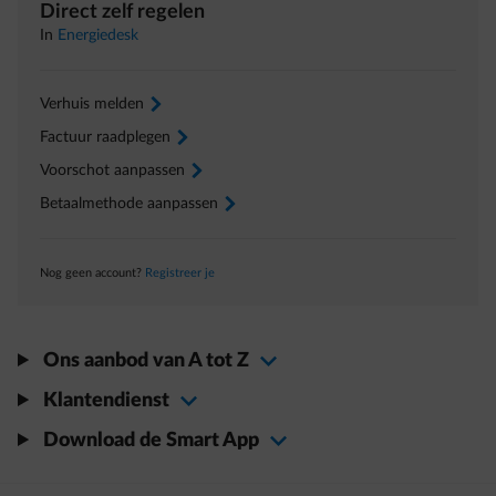
Direct zelf regelen
In
Energiedesk
Verhuis melden
arrow-right
Factuur raadplegen
arrow-right
Voorschot aanpassen
arrow-right
Betaalmethode aanpassen
arrow-right
Nog geen account?
Registreer je
Ons aanbod van A tot Z
Klantendienst
Download de Smart App