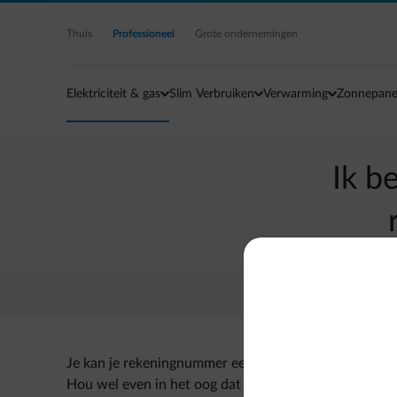
Ga naar de hoofdinhoud
Thuis
Professioneel
Grote ondernemingen
Elektriciteit & gas
Slim Verbruiken
Verwarming
Zonnepane
Ik b
Je kan je rekeningnummer eenvoudig online aanpassen.
Hou wel even in het oog dat alle facturen betaald zij