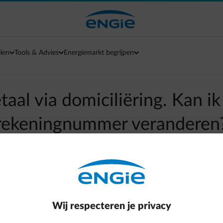
len
Tools & Advies
Energiemarkt begrijpen
etaal via domiciliëring. Kan ik
rekeningnummer veranderen
arrow-left
Terug naar contactpagina
 Van zodra dit gebeurd is, krijg je een beveiligde code om te be
Wij respecteren je privacy
n in de overgangsperiode.