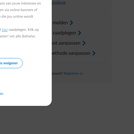
In
Energiedesk
sis van jouw interesses en
en via online banners of
 die jou online wordt
Verhuis melden
arrow-right
d
hier
raadplegen. Klik op
Factuur raadplegen
arrow-right
heren" om alle (behalve
Voorschot aanpassen
arrow-right
Betaalmethode aanpassen
arrow-right
es weigeren
Nog geen account?
Registreer je
er.