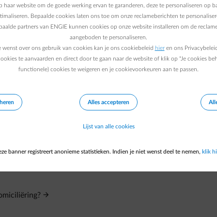
 haar website om de goede werking ervan te garanderen, deze te personaliseren op ba
ptimaliseren. Bepaalde cookies laten ons toe om onze reclameberichten te personaliser
epaalde partners van ENGIE kunnen cookies op onze website installeren om de reclame
aangeboden te personaliseren.
e wenst over ons gebruik van cookies kan je ons cookiebeleid
hier
en ons Privacybelei
ookies te aanvaarden en direct door te gaan naar de website of klik op "Je cookies be
functionele) cookies te weigeren en je cookievoorkeuren aan te passen.
eheren
Alles accepteren
All
Lijst van alle cookies
ze banner registreert anonieme statistieken. Indien je niet wenst deel te nemen,
klik hi
turen op papier blijven ontvangen?
omiciliëring?