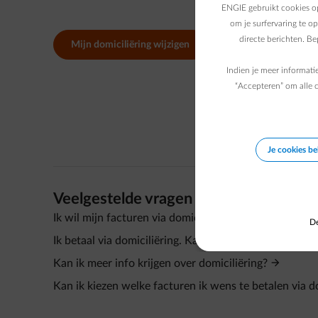
ENGIE gebruikt cookies op
om je surfervaring te o
directe berichten. B
Mijn domiciliëring wijzigen
Indien je meer informati
“Accepteren” om alle c
Je cookies b
Veelgestelde vragen
Ik wil mijn facturen via domicliëring betalen.
De
Ik betaal via domiciliëring. Kan ik mijn voorschotfac
Kan ik meer info krijgen over domiciliëring?
Kan ik kiezen welke facturen ik wens te betalen via d