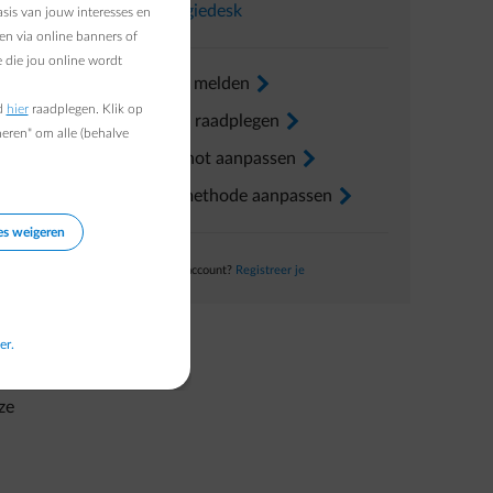
In
Energiedesk
sis van jouw interesses en
en via online banners of
 die jou online wordt
Verhuis melden
arrow-right
d
hier
raadplegen. Klik op
TW-nummer
Factuur raadplegen
arrow-right
heren" om alle (behalve
Voorschot aanpassen
arrow-right
Betaalmethode aanpassen
arrow-right
meter
es weigeren
Nog geen account?
Registreer je
er.
ze