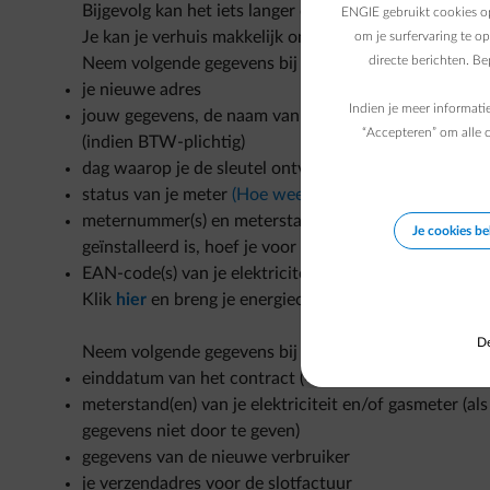
Bijgevolg kan het iets langer duren alvorens we je v
ENGIE gebruikt cookies op
Je kan je verhuis makkelijk online doorgeven.
om je surfervaring te o
directe berichten. B
Neem volgende gegevens bij de hand om
energie voo
je nieuwe adres
Indien je meer informati
jouw gegevens, de naam van de onderneming, het ju
“Accepteren” om alle c
(indien BTW-plichtig)
dag waarop je de sleutel ontvangt (= startdatum van j
status van je meter
(Hoe weet ik of mijn meter actief 
meternummer(s) en meterstand(en) van je elektriciteit 
Je cookies b
geïnstalleerd is, hoef je voor die energie deze gegeven
EAN-code(s) van je elektriciteit en/of gasmeter (soms
Klik
hier
en breng je energiecontract in orde.
De
Neem volgende gegevens bij de hand om de
slotfactu
einddatum van het contract (= dag waarop jij de sleut
meterstand(en) van je elektriciteit en/of gasmeter (als
gegevens niet door te geven)
gegevens van de nieuwe verbruiker
je verzendadres voor de slotfactuur