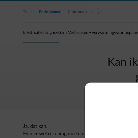
Ga naar de hoofdinhoud
Thuis
Professioneel
Grote ondernemingen
Elektriciteit & gas
Slim Verbruiken
Verwarming
Zonnepane
Kan ik
Ja, dat kan.
Hou er wel rekening mee dat er vertraging kan zitten