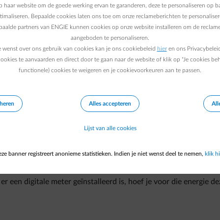
erhuis kunnen verwerken.
 haar website om de goede werking ervan te garanderen, deze te personaliseren op ba
ptimaliseren. Bepaalde cookies laten ons toe om onze reclameberichten te personaliser
epaalde partners van ENGIE kunnen cookies op onze website installeren om de reclame
r je nieuwe pand te regelen
:
aangeboden te personaliseren.
e wenst over ons gebruik van cookies kan je ons cookiebeleid
hier
en ons Privacybelei
ridisch statuut, het ondernemingsnummer en eventueel het B
ookies te aanvaarden en direct door te gaan naar de website of klik op "Je cookies be
functionele) cookies te weigeren en je cookievoorkeuren aan te passen.
e energiecontract)
of afgesloten is?)
en/of gasmeter, indien de meters actief zijn (als er een digitale 
eheren
Alles accepteren
All
s niet door te geven)
 vragen we je om die ook door te geven)
Lijst van alle cookies
ze banner registreert anonieme statistieken. Indien je niet wenst deel te nemen,
klik hi
ur aan te vragen voor je vorige pand
:
els doorgeeft)
 er een digitale meter geïnstalleerd is, hoef je voor die energie de