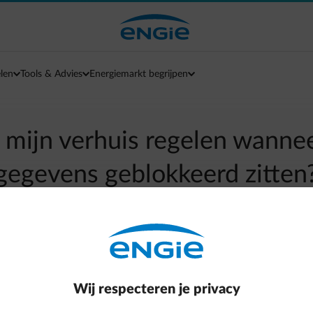
len
Tools & Advies
Energiemarkt begrijpen
 mijn verhuis regelen wanne
gegevens geblokkeerd zitten
arrow-left
Terug naar contactpagina
Wij respecteren je privacy
 op de uitwisseling van jouw gegevens met je distributienetbehee