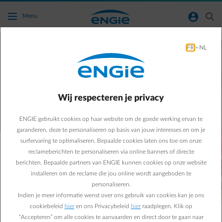
Ga naar de hoofdinhoud
normal-account-circle
search
Menu
FR
-
NL
Wist je dat?
Slimme verwarmingstips voor je huis
Wij respecteren je privacy
ENGIE gebruikt cookies op haar website om de goede werking ervan te
garanderen, deze te personaliseren op basis van jouw interesses en om je
surfervaring te optimaliseren. Bepaalde cookies laten ons toe om onze
reclameberichten te personaliseren via online banners of directe
Verwarmen met gas in 2025: is dat nog
berichten. Bepaalde partners van ENGIE kunnen cookies op onze website
steeds mogelijk in België?
installeren om de reclame die jou online wordt aangeboden te
personaliseren.
Het korte antwoord op de vraag? Ja, maar onder bepaalde
Indien je meer informatie wenst over ons gebruik van cookies kan je ons
voorwaarden.
cookiebeleid
hier
en ons Privacybeleid
hier
raadplegen. Klik op
“Accepteren” om alle cookies te aanvaarden en direct door te gaan naar
Ook in 2025 kan je nog steeds een gasketel kopen en laten