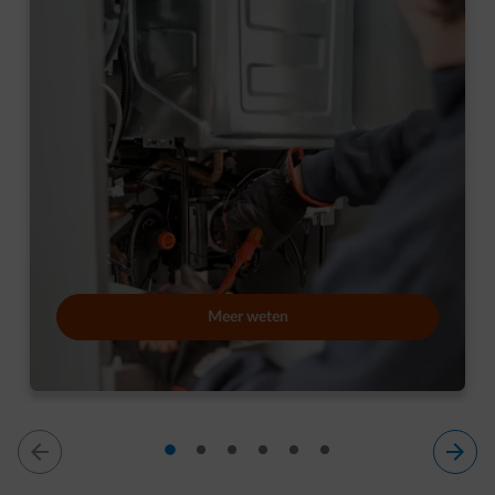
Levensduur van je gasketel: wanneer moet je
hem vervangen?
Meer weten
dia 1
dia 2
dia 3
dia 4
dia 5
dia 6
dia 1 van 6