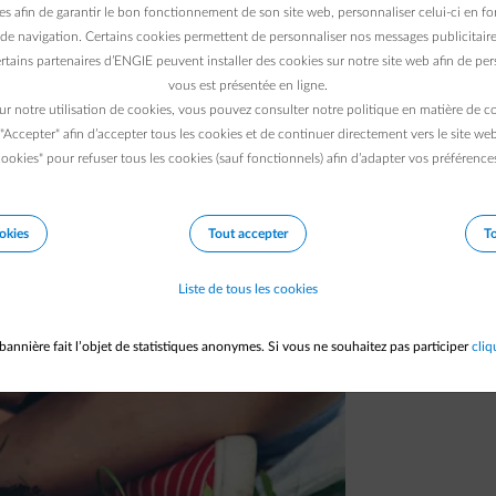
es afin de garantir le bon fonctionnement de son site web, personnaliser celui-ci en fon
d’écosystèmes différents. Animaux, végétaux
de navigation. Certains cookies permettent de personnaliser nos messages publicitaire
odigieuse. Pour lutter contre les menaces et
rtains partenaires d’ENGIE peuvent installer des cookies sur notre site web afin de pers
vous est présentée en ligne.
ur notre utilisation de cookies, vous pouvez consulter notre politique en matière de 
 "Accepter" afin d’accepter tous les cookies et de continuer directement vers le site we
ookies" pour refuser tous les cookies (sauf fonctionnels) afin d’adapter vos préférence
okies
Tout accepter
To
Liste de tous les cookies
bannière fait l’objet de statistiques anonymes. Si vous ne souhaitez pas participer
cliq