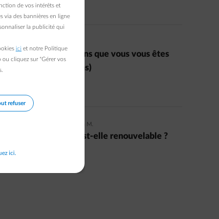
ction de vos intérêts et
Read more
s via des bannières en ligne
onnaliser la publicité qui
06/03/2023
|
1 min.
|
Eva
cookies
ici
et notre Politique
Éoliennes : 12 questions que vous vous êtes
b ou cliquez sur "Gérer vos
toujours posées (ou pas)
s.
Read more
ut refuser
20/12/2021
|
1 min.
|
Laetitia M.
Votre énergie verte est-elle renouvelable ?
uez ici.
Read more