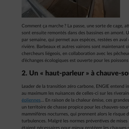
Comment ça marche ? La passe, une sorte de cage, attr
sont ensuite remontés dans des bassines en amont. Un
par semaine, qui permet aux espèces, restées en aval 
rivière. Barbeaux et autres vairons sont maintenant obs
chercheurs liégeois, en collaboration avec les pêcheu
d’échanges écologiques est ouverte pour les poisson
2. Un « haut-parleur » à chauve-so
Leader de la transition zéro carbone, ENGIE entend in
au maximum les nuisances de celles-ci sur les riverain
éoliennes
… En raison de la chaleur émise, ces grandes
un territoire de chasse propice pour les chauves-souri
mammifères nocturnes, qui prennent alors le risque d’ê
turbulences. Malgré les normes préventives de mises à 
étaient nécessaires pour mieux protéger les chauves-