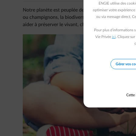
ENGIE utilise des cooki
Notre planète est peuplée des millions d’espèces et 
optimiser votre expérience 
ou champignons, la biodiversité est d’une richesse pr
ou via message direct. Ce
aider à préserver le vivant, chaque initiative compte…
Pour plus d’informations s
Vie Privée
ici
. Cliquez sur
c
Gérer vos co
Cette 