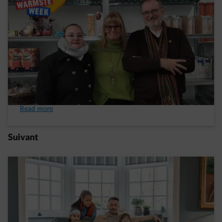
09/12/2022
|
1 min.
|
Suzanne M.
« Nous incarnons le chainon manquant entre
la communauté locale et les familles
précarisées »
Read more
Suivant