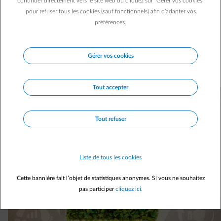
continuer directement vers le site web ou cliquez sur "Gérer vos cookies"
pour refuser tous les cookies (sauf fonctionnels) afin d’adapter vos
préférences.
Hausse des prix oblige, l’heure est aux bons plans pour
économiser l'énergie. Mais attention aux rumeurs ! Loin de
vous rendre service, certaines fausses bonnes idées
Gérer vos cookies
peuvent au contraire alourdir votre facture d’énergie. On
fait le tri !
Tout accepter
Tout refuser
Liste de tous les cookies
Cette bannière fait l’objet de statistiques anonymes. Si vous ne souhaitez
pas participer
cliquez ici.