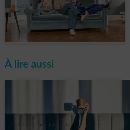
25/11/2022
|
1 min.
|
Isabelle V.
Pour qui le tarif capacitaire aura-t-il le plus
d’impact ?
Read more
À lire aussi
25/11/2022
|
1 min.
|
Suzanne M.