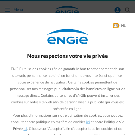
Accéder au contenu principal
normal-account-circle
search
Menu
FR
-
NL
Autres
Green & Smart Home
Autres
Nous respectons votre vie privée
Économies d’énergie : 6
ENGIE utilise des cookies afin de garantir le bon fonctionnement de son
fausses bonnes idées à
site web, personnaliser celui-ci en fonction de vos intérêts et optimiser
votre expérience de navigation. Certains cookies permettent de
oublier une fois pour
personnaliser nos messages publicitaires via des bannières en ligne ou via
message direct. Certains partenaires d’ENGIE peuvent installer des
toutes
cookies sur notre site web afin de personnaliser la publicité qui vous est
présentée en ligne.
Pour plus d’informations sur notre utilisation de cookies, vous pouvez
Valentine S.
consulter notre politique en matière de cookies
ici
et notre Politique Vie
Marketing expert Energy Efficiency
Privée
ici
. Cliquez sur "Accepter" afin d’accepter tous les cookies et de
22/11/2022
·
1 min