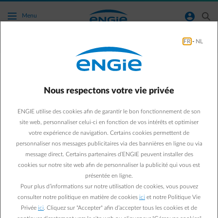
Accéder au contenu principal
normal-account-circle
search
Menu
FR
-
NL
Autres
Green & Smart Home
Autres
Nous respectons votre vie privée
Combien vous coûte votre
ENGIE utilise des cookies afin de garantir le bon fonctionnement de son
maison par an ?
site web, personnaliser celui-ci en fonction de vos intérêts et optimiser
votre expérience de navigation. Certains cookies permettent de
personnaliser nos messages publicitaires via des bannières en ligne ou via
Laetitia M.
message direct. Certains partenaires d’ENGIE peuvent installer des
02/09/2019
·
5 min
cookies sur notre site web afin de personnaliser la publicité qui vous est
présentée en ligne.
Dans une maison, il y a toujours des frais à faire. Un joint à
Pour plus d’informations sur notre utilisation de cookies, vous pouvez
remplacer, une chasse qui coule, la chaudière qui tombe en
consulter notre politique en matière de cookies
ici
et notre Politique Vie
panne… Au bout de l’année, le budget finit par chiffrer. On
Privée
ici
. Cliquez sur "Accepter" afin d’accepter tous les cookies et de