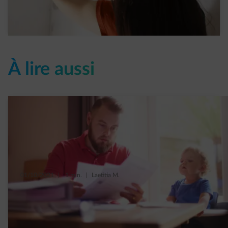
Read more
À lire aussi
01/10/2021
|
1 min.
|
Laetitia M.
Comment est calculé le montant de vos
factures d’acompte d’énergie ?