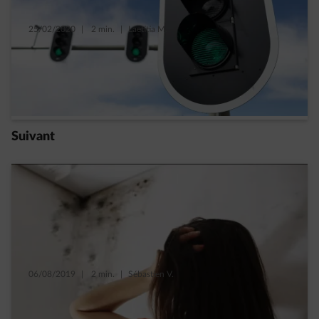
25/02/2020
|
2 min.
|
Laetitia M.
Énergie Info Wallonie attribue 9 feux verts
à ENGIE pour ses conditions générales
Read more
Suivant
06/08/2019
|
2 min.
|
Sébastien V.
5 dégâts des eaux qu’on ne voudrait pas
avoir chez soi