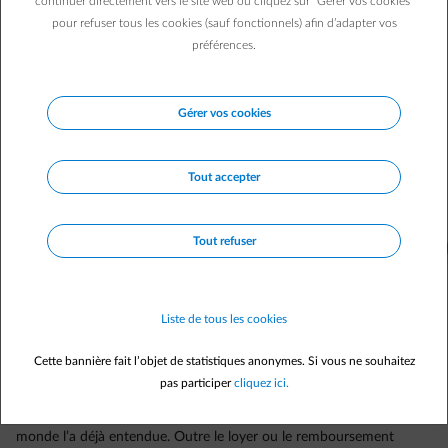
continuer directement vers le site web ou cliquez sur "Gérer vos cookies"
a tenté de faire les comptes.
pour refuser tous les cookies (sauf fonctionnels) afin d’adapter vos
préférences.
Gérer vos cookies
Tout accepter
Tout refuser
Liste de tous les cookies
Cette bannière fait l’objet de statistiques anonymes. Si vous ne souhaitez
pas participer
cliquez ici.
« Il y a toujours des frais dans une maison ! »
Cette phrase, tout le
monde l’a déjà entendue. Outre le loyer ou le remboursement