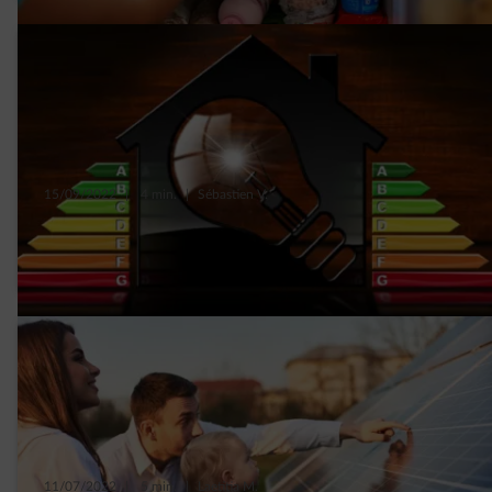
15/09/2022
|
4 min.
|
Sébastien V.
Identifier les énergivores de la maison et
réduire leur consommation
11/07/2022
|
5 min.
|
Laetitia M.