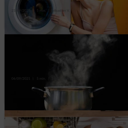
25/09/2023
|
5 min.
|
Sébastien V.
6 conseils pour mieux utiliser son lave-linge
06/09/2021
|
5 min.
|
Sébastien V.
5 mythes sur la consommation d’énergie
qu’il faut arrêter de croire