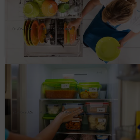
01/06/2026
|
3 min.
|
Sébastien V.
Top 5 des gestes pour consommer malin
avec son lave-vaisselle
21/05/2026
|
4 min.
|
Sébastien V.
7 conseils pour diminuer la consommation
de son frigo