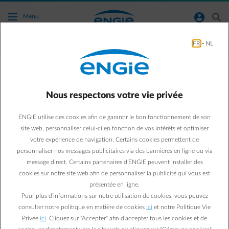
Accéder au contenu principal
normal-account-circle
search
Menu
FR
-
NL
Conseils énergie
Green & Smart Home
Conseils énergie
Nous respectons votre vie privée
Combien consommez-
ENGIE utilise des cookies afin de garantir le bon fonctionnement de son
vous durant un match de
site web, personnaliser celui-ci en fonction de vos intérêts et optimiser
votre expérience de navigation. Certains cookies permettent de
foot ?
personnaliser nos messages publicitaires via des bannières en ligne ou via
message direct. Certains partenaires d’ENGIE peuvent installer des
cookies sur notre site web afin de personnaliser la publicité qui vous est
Sébastien V.
présentée en ligne.
01/12/2019
·
4 min
Pour plus d’informations sur notre utilisation de cookies, vous pouvez
consulter notre politique en matière de cookies
ici
et notre Politique Vie
Ole Ole We are the Champions… des consommations
Privée
ici
. Cliquez sur "Accepter" afin d’accepter tous les cookies et de