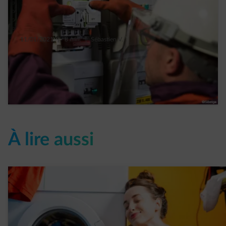
11/01/2021
|
8 min.
|
Sébastien V.
Compteur digital en Belgique : quand, prix,
refus de l’installer, panneaux solaires
Read more
À lire aussi