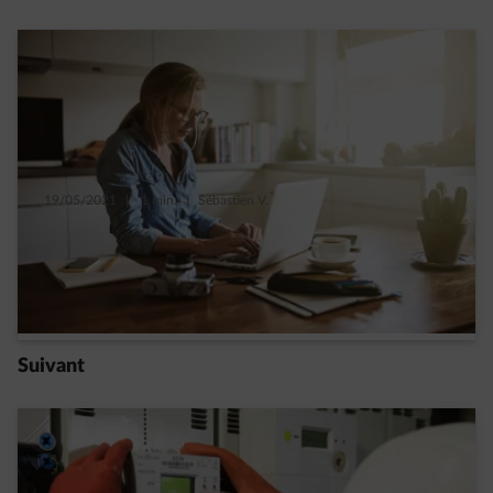
19/05/2021
|
1 min.
|
Sébastien V.
Comment réduire l’impact du télétravail sur
votre conso de gaz et d’électricité ?
Read more
Suivant