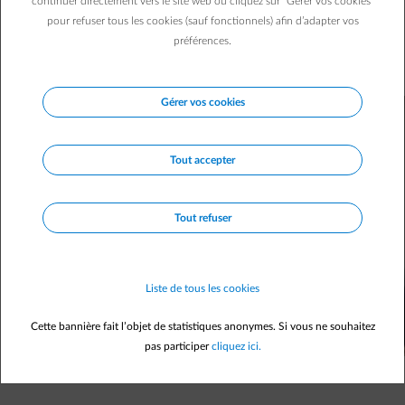
d’énergie pendant les matches de foot ? Tout dépend
continuer directement vers le site web ou cliquez sur "Gérer vos cookies"
pour refuser tous les cookies (sauf fonctionnels) afin d’adapter vos
comment vous les vivez avant, pendant et après les 90
préférences.
minutes officielles ! Curieux de connaître votre score de
consommation d’énergie ?
Gérer vos cookies
Tout accepter
Tout refuser
Liste de tous les cookies
Cette bannière fait l’objet de statistiques anonymes. Si vous ne souhaitez
pas participer
cliquez ici.