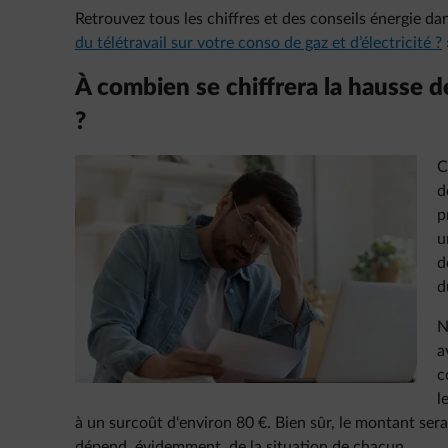
Retrouvez tous les chiffres et des conseils énergie dan
du télétravail sur votre conso de gaz et d’électricité ?
À combien se chiffrera la hausse 
?
C
d
p
u
d
d
N
a
c
l
à un surcoût d'environ 80 €. Bien sûr, le montant se
dépend, évidemment, de la situation de chacun.