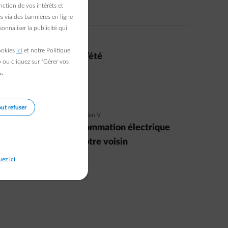
ction de vos intérêts et
Read more
s via des bannières en ligne
onnaliser la publicité qui
28/06/2021
|
1 min.
|
Paul D.
cookies
ici
et notre Politique
Les 5 énergivores de l’été
b ou cliquez sur "Gérer vos
s.
Read more
ut refuser
30/04/2019
|
3 min.
|
Sébastien V.
Comparez votre consommation électrique
moyenne à celle de votre voisin
uez ici.
Read more