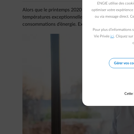
ENGIE utilise des cooki
Alors que le printemps 2020 avait été particulièreme
optimiser votre expérience 
températures exceptionnellement froides. Un temps f
ou via message direct. Ce
consommations d’énergie. Explications, chiffres et con
Pour plus d’informations s
Vie Privée
ici
. Cliquez sur
c
Gérer vos co
Cette 