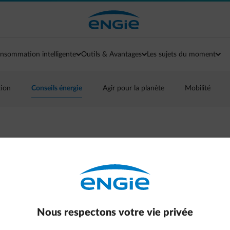
nsommation intelligente
Outils & Avantages
Les sujets du moment
tion
Conseils énergie
Agir pour la planète
Mobilité
printemps froid sur
nergie
Nous respectons votre vie privée