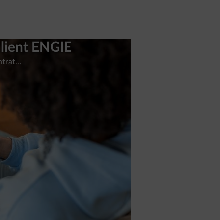
Client ENGIE
ontrat…