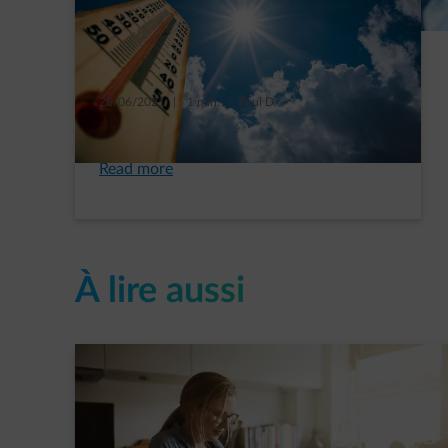
28/06/2021
|
1 min.
|
Paul D.
Les 5 énergivores de l’été
Read more
À lire aussi