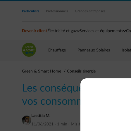
Accéder au contenu principal
Particuliers
Professionnels
Grandes entreprises
Devenir client
Électricité et gaz
Services et équipements
Co
Chauffage
Panneaux Solaires
Isola
Green & Smart Home
Conseils énergie
Les conséquences d’un 
vos consommations d’é
Laetitia M.
11/06/2021
·
1 min
·
Mis à jour
juin 2021