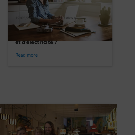
19/05/2021
|
1 min.
|
Sébastien V.
Comment réduire l’impact du
télétravail sur votre conso de gaz
et d’électricité ?
Read more