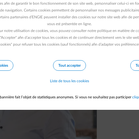
es afin de garantir le bon fonctionnement de son site web, personnaliser celui-ci en fon
nt chaud, le printemps 2021 a connu des
de navigation. Certains cookies permettent de personnaliser nos messages publicitaire
risquet qui a eu des conséquences sur vos
rtains partenaires d’ENGIE peuvent installer des cookies sur notre site web afin de pers
vous est présentée en ligne.
seils.
ur notre utilisation de cookies, vous pouvez consulter notre politique en matière de 
 "Accepter" afin d’accepter tous les cookies et de continuer directement vers le site we
ookies" pour refuser tous les cookies (sauf fonctionnels) afin d’adapter vos préférence
okies
Tout accepter
To
Liste de tous les cookies
bannière fait l’objet de statistiques anonymes. Si vous ne souhaitez pas participer
cliq