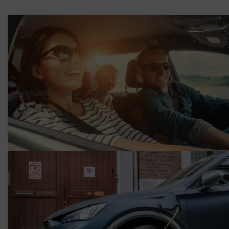
17/06/2024
|
1 min.
|
Suzanne M.
Dessine-moi ton premier voyage en voiture
électrique !