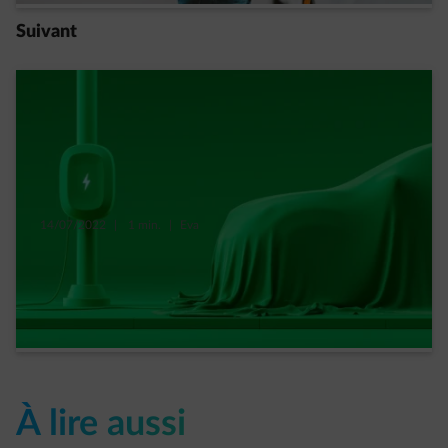
Suivant
14/07/2022
|
1 min.
|
Eva
La voiture électrique, « ami » ou « ennemi »
de l’environnement ?
Read more
À lire aussi