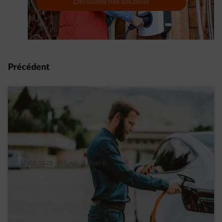
Découvrez nos solutions
Précédent
27/03/2023
|
1 min.
|
Paul D.
Pourquoi la voiture électrique est-elle plus
avantageuse pour les indépendants ?
Read more