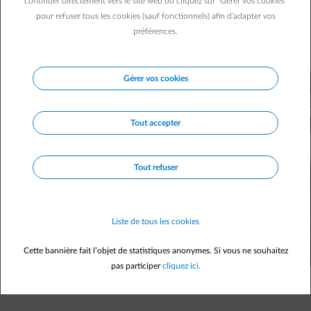
continuer directement vers le site web ou cliquez sur "Gérer vos cookies"
Certes, son prix d’achat peut être plus élevé que celui d’un
pour refuser tous les cookies (sauf fonctionnels) afin d’adapter vos
véhicule thermique, mais c’est sans compter sur les
préférences.
avantages fiscaux !
Gérer vos cookies
Tout accepter
Tout refuser
Liste de tous les cookies
Cette bannière fait l’objet de statistiques anonymes. Si vous ne souhaitez
pas participer
cliquez ici.