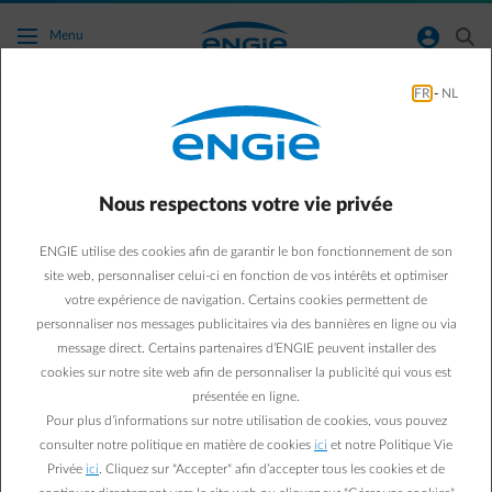
Accéder au contenu principal
normal-account-circle
search
Menu
FR
-
NL
Green & Smart Home
mobilite
Voiture électrique : quels
Nous respectons votre vie privée
sont les avantages
ENGIE utilise des cookies afin de garantir le bon fonctionnement de son
site web, personnaliser celui-ci en fonction de vos intérêts et optimiser
financiers à la clé ?
votre expérience de navigation. Certains cookies permettent de
personnaliser nos messages publicitaires via des bannières en ligne ou via
message direct. Certains partenaires d’ENGIE peuvent installer des
cookies sur notre site web afin de personnaliser la publicité qui vous est
Eva
user
présentée en ligne.
30/06/2022
·
1 min
Pour plus d’informations sur notre utilisation de cookies, vous pouvez
consulter notre politique en matière de cookies
ici
et notre Politique Vie
Incontournable sur nos routes, la voiture électrique est de
Privée
ici
. Cliquez sur "Accepter" afin d’accepter tous les cookies et de
plus en plus séduisante, même pour votre portefeuille.