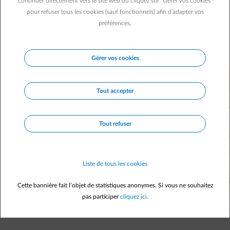
continuer directement vers le site web ou cliquez sur "Gérer vos cookies"
Aujourd’hui, remplacer son thermostat par un modèle
pour refuser tous les cookies (sauf fonctionnels) afin d’adapter vos
intelligent est devenu inévitable. Quels avantages apporte
préférences.
cette mise à jour innovante par rapport à votre ancien
modèle mécanique ?
Gérer vos cookies
Tout accepter
Tout refuser
Liste de tous les cookies
Cette bannière fait l’objet de statistiques anonymes. Si vous ne souhaitez
pas participer
cliquez ici.