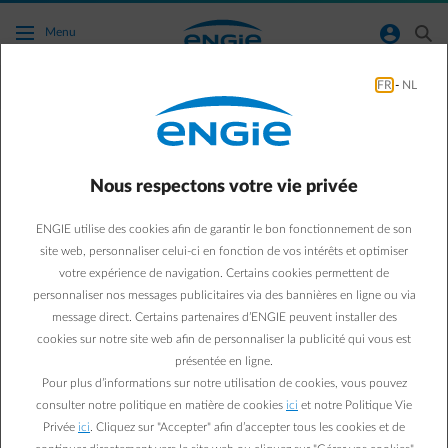
Accéder au contenu principal
normal-account-circle
search
Menu
FR
-
NL
Panneaux Solaires
Green & Smart Home
Panneaux solaires
Nous respectons votre vie privée
Faut-il remplacer son
ENGIE utilise des cookies afin de garantir le bon fonctionnement de son
thermostat mécanique par
site web, personnaliser celui-ci en fonction de vos intérêts et optimiser
votre expérience de navigation. Certains cookies permettent de
un thermostat intelligent
personnaliser nos messages publicitaires via des bannières en ligne ou via
message direct. Certains partenaires d’ENGIE peuvent installer des
?
cookies sur notre site web afin de personnaliser la publicité qui vous est
présentée en ligne.
Pour plus d’informations sur notre utilisation de cookies, vous pouvez
Sébastien V.
consulter notre politique en matière de cookies
ici
et notre Politique Vie
10/11/2016
·
3 min
Privée
ici
. Cliquez sur "Accepter" afin d’accepter tous les cookies et de