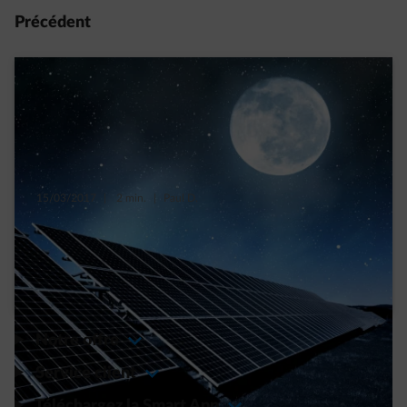
Précédent
15/03/2017
|
2 min.
|
Paul D.
Les panneaux solaires futurs produiront
bientôt aussi la nuit
Read more
Notre offre
Service client
Téléchargez la Smart App