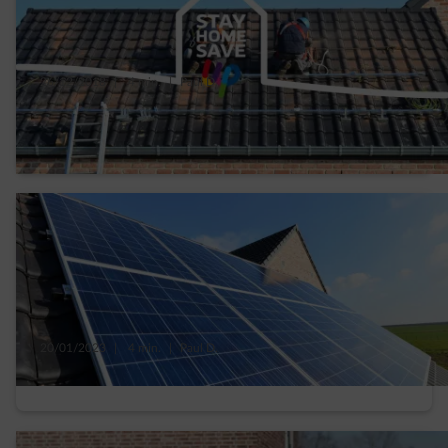
26/12/2018
|
4 min.
|
Paul D.
Votre toit permet-il l’installation de
panneaux solaires ?
20/01/2023
|
4 min.
|
Paul D.
Quel type de panneaux solaires choisir ?