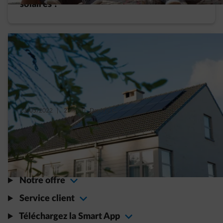
solaires ?
23/05/2022
|
2 min.
|
Daphné C.
Le guide ultime pour tout savoir sur les
panneaux solaires
Notre offre
Service client
Téléchargez la Smart App