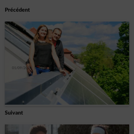
Précédent
01/09/2020
|
4 min.
|
Paul D.
Panneaux solaires : le compteur intelligent
ne met pas fin à votre rendement
Read more
Suivant