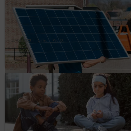
27/01/2023
|
3 min.
|
Paul D.
4 avantages à installer des panneaux
solaires
16/07/2020
|
1 min.
|
Paul D.
Quelle sera la rentabilité de vos panneaux