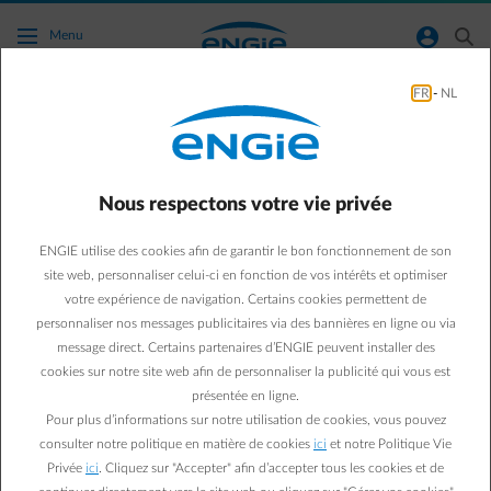
Accéder au contenu principal
normal-account-circle
search
Menu
FR
-
NL
Panneaux Solaires
Green & Smart Home
Panneaux solaires
Nous respectons votre vie privée
Quelle est l’inclinaison
ENGIE utilise des cookies afin de garantir le bon fonctionnement de son
idéale du toit pour les
site web, personnaliser celui-ci en fonction de vos intérêts et optimiser
votre expérience de navigation. Certains cookies permettent de
panneaux solaires ?
personnaliser nos messages publicitaires via des bannières en ligne ou via
message direct. Certains partenaires d’ENGIE peuvent installer des
cookies sur notre site web afin de personnaliser la publicité qui vous est
Paul D.
présentée en ligne.
Expert énergie chez ENGIE
Pour plus d’informations sur notre utilisation de cookies, vous pouvez
20/08/2020
·
1 min
consulter notre politique en matière de cookies
ici
et notre Politique Vie
Privée
ici
. Cliquez sur "Accepter" afin d’accepter tous les cookies et de