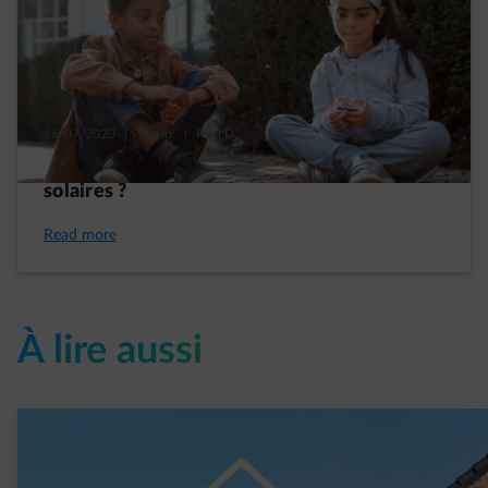
16/07/2020
|
1 min.
|
Paul D.
Quelle sera la rentabilité de vos panneaux
solaires ?
Read more
À lire aussi