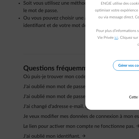
Soit vous utilisez une méthode de connexion beaucoup
ENGIE utilise des cooki
le mot de passe.
optimiser votre expérience 
ou via message direct. Ce
Ou vous pouvez choisir une autre façon de sécuriser
identifiant et de votre mot de passe.
Pour plus d’informations s
Vie Privée
ici
. Cliquez sur
c
Gérer vos co
Questions fréquemment posées
Où puis-je trouver mon code d'activation et mon num
J'ai oublié mon mot de passe.
J'ai oublié mon mot de passe.
Cette 
J'ai changé d'adresse e-mail. Mon identifiant change
Je veux modifier mes données de connexion à mon esp
Le lien pour activer mon compte ne fonctionne pas.
J'ai oublié mon identifiant.