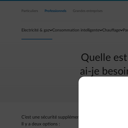
Accéder au contenu principal
Particuliers
Professionnels
Grandes entreprises
Electricité & gaz
Consommation intelligente
Chauffage
Pa
Quelle est
ai-je beso
C’est une sécurité supplémentaire lors de la connex
Il y a deux options :