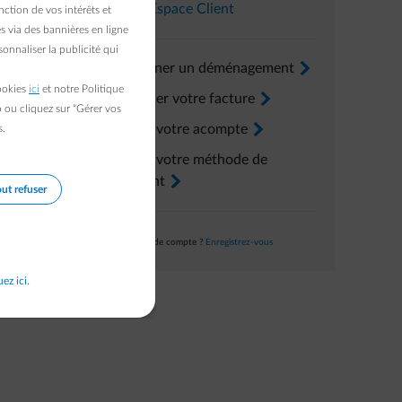
 remplacer
Dans l’
Espace Client
ction de vos intérêts et
s via des bannières en ligne
onnaliser la publicité qui
re
Renseigner un déménagement
arrow-right
cookies
ici
et notre Politique
Consulter votre facture
arrow-right
b ou cliquez sur "Gérer vos
Ajuster votre acompte
arrow-right
s.
Ajuster votre méthode de
paiement
arrow-right
ut refuser
Pas encore de compte ?
Enregistrez-vous
uez ici.