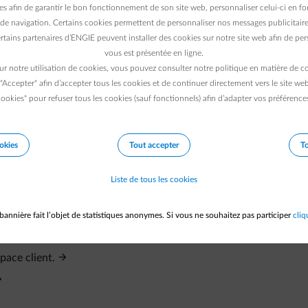
 plus sécurisée comme passkey, soit itsme, et cela sert alors à
es afin de garantir le bon fonctionnement de son site web, personnaliser celui-ci en fon
de navigation. Certains cookies permettent de personnaliser nos messages publicitaire
rtains partenaires d’ENGIE peuvent installer des cookies sur notre site web afin de pers
 votre compte, comme un code via SMS ou E-mail, en plus de vot
vous est présentée en ligne.
ur notre utilisation de cookies, vous pouvez consulter notre politique en matière de 
 "Accepter" afin d’accepter tous les cookies et de continuer directement vers le site we
ookies" pour refuser tous les cookies (sauf fonctionnels) afin d’adapter vos préférence
okies
Tout accepter
To
éro de client ?
Liste de tous les cookies
bannière fait l’objet de statistiques anonymes. Si vous ne souhaitez pas participer
cliq
-t-il automatiquement ?
ace client.