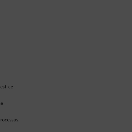
 est-ce
me
processus.