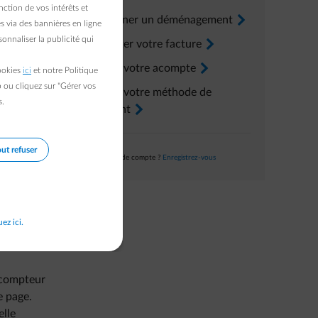
ction de vos intérêts et
Renseigner un déménagement
arrow-right
s via des bannières en ligne
onnaliser la publicité qui
uvez
Consulter votre facture
arrow-right
Ajuster votre acompte
arrow-right
cookies
ici
et notre Politique
devez pas
b ou cliquez sur "Gérer vos
Ajuster votre méthode de
s.
paiement
arrow-right
ut refuser
Pas encore de compte ?
Enregistrez-vous
nt nous
désaccord
uez ici.
e
n compteur
e page.
lle