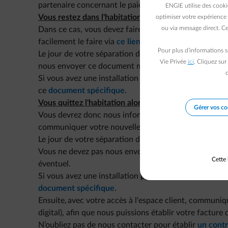
partenaire concernant le paiement de ce décompte an
ENGIE utilise des cooki
Vous restez dans l'habitation mais le contrat n'est p
optimiser votre expérience 
ou via message direct. Ce
Dans ce cas, vous devez faire un nouveau contrat à 
facilement le faire via
ce lien
.
Pour plus d’informations s
Le jour de votre séparation de fait, remplissez le
docu
Vie Privée
ici
. Cliquez sur
nous envoyer ce document mais conservez-le soigneus
c
Si vous avez une installation pour la production d'éne
ce
document spécifique
.
Vous quittez l'habitation alors que le contrat était à
Gérer vos co
Vous devrez donc nous informer de la situation afin q
communiquer votre nouvelle habitation pour votre
n
Le jour de votre séparation de fait, remplissez
le doc
Vous ne devez pas nous envoyer ce document mais con
Cette 
éventuel.
Si vous avez une installation pour la production d'éne
document spécifique
.
Ensuite, avec votre accès à l'espace client, communiq
digital), afin que nous puissions établir votre factur
N’oubliez pas de nous contacter pour établir
un contr