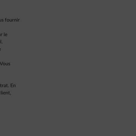
us fournir
r le
l.
e
 Vous
trat. En
lient,