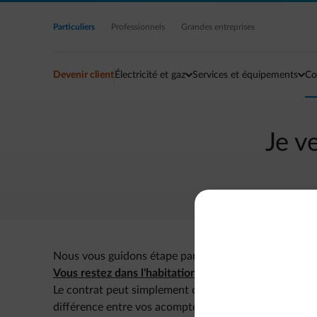
Accéder au contenu principal
Particuliers
Professionnels
Grandes entreprises
Devenir client
Électricité et gaz
Services et équipements
Co
Je v
Nous vous guidons étape par étape pour les formalités
Vous restez dans l'habitation et le contrat est déjà à
Le contrat peut simplement continuer à courir. Gardez
différence entre vos acomptes mensuels et votre con