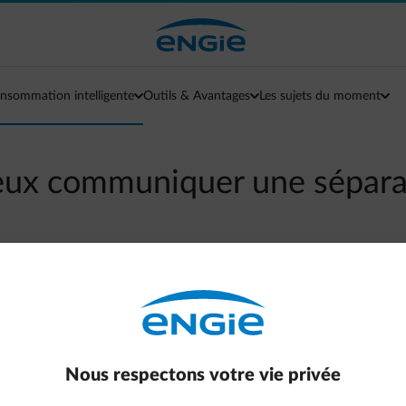
nsommation intelligente
Outils & Avantages
Les sujets du moment
eux communiquer une sépara
arrow-left
Aller à la page contact
 liées au contrat d'énergie.
 votre nom ?
 en tête que le décompte annuel doit encore arriver, pour régler
Nous respectons votre vie privée
sommation réelle. Convenez donc d'un accord préalable avec vot