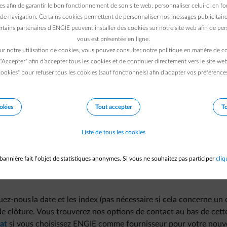
nuel. ENGIE ne peut en aucun cas intervenir.
es afin de garantir le bon fonctionnement de son site web, personnaliser celui-ci en fon
as à votre nom ?
de navigation. Certains cookies permettent de personnaliser nos messages publicitaire
rtains partenaires d’ENGIE peuvent installer des cookies sur notre site web afin de pers
votre nom, si vous choisissez ENGIE comme fournisseur, vous po
vous est présentée en ligne.
ur notre utilisation de cookies, vous pouvez consulter notre politique en matière de 
ment de reprise
des énergies avec votre ex-partenaire. Vous ne 
 "Accepter" afin d’accepter tous les cookies et de continuer directement vers le site we
ement. Il vous servira de preuve en cas de désaccord éventuel.
ookies" pour refuser tous les cookies (sauf fonctionnels) afin d’adapter vos préférence
rgie renouvelable (par exemple des panneaux solaires), utilisez
 votre nom ?
okies
Tout accepter
To
ue le contrat qui court à votre nom soit clôturé et éventuelleme
ouveau contrat d’énergie
.
Liste de tous les cookies
ument de reprise
des énergies avec votre ex-partenaire.
servez-le soigneusement. Il vous servira de preuve en cas de 
bannière fait l’objet de statistiques anonymes. Si vous ne souhaitez pas participer
cliq
rgie renouvelable (par exemple des panneaux solaires), utilisez c
uez-nous la date et les index (pas nécessaire si cela concerne u
e de clôture. Vous trouverez nos options de contact au bas de cett
at
si vous choisissez ENGIE comme fournisseur pour votre nouve