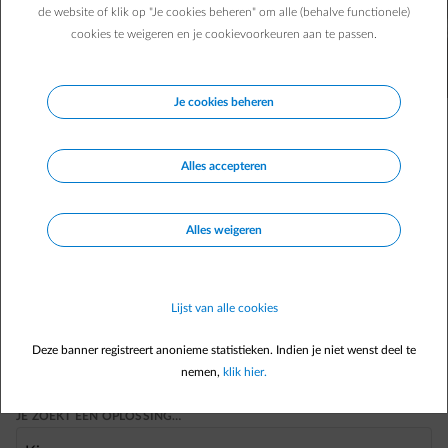
de website of klik op "Je cookies beheren" om alle (behalve functionele)
cookies te weigeren en je cookievoorkeuren aan te passen.
Je cookies beheren
Alles accepteren
JE BENT…
Alles weigeren
Kies
normal-key-arrow-down
Lijst van alle cookies
JE HEBT INTERESSE IN…
Kies
Deze banner registreert anonieme statistieken. Indien je niet wenst deel te
normal-key-arrow-down
nemen,
klik hier.
JE ZOEKT EEN OPLOSSING…