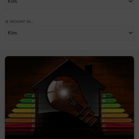
Kies
normal-key-arrow-down
JE WOONT IN…
Kies
normal-key-arrow-down