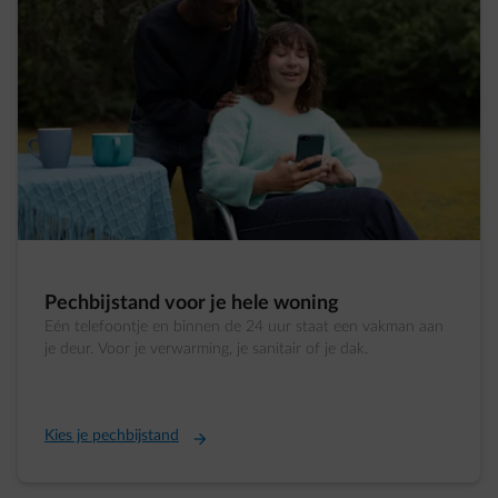
Pechbijstand voor je hele woning
Eén telefoontje en binnen de 24 uur staat een vakman aan
je deur. Voor je verwarming, je sanitair of je dak.
Kies je pechbijstand