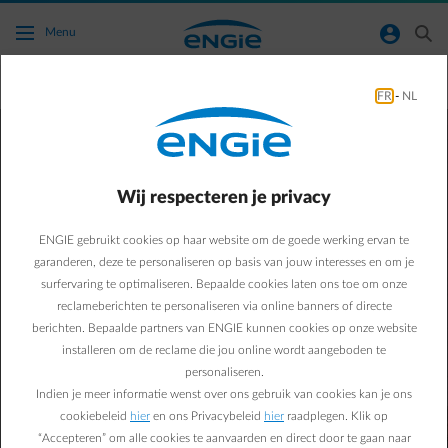
Ga naar de hoofdinhoud
normal-account-circle
search
Menu
Onderhoud
FR
-
NL
Wij respecteren je privacy
Laat je ketel jaarlijks onderhouden door
ENGIE gebruikt cookies op haar website om de goede werking ervan te
ENGIE
garanderen, deze te personaliseren op basis van jouw interesses en om je
surfervaring te optimaliseren. Bepaalde cookies laten ons toe om onze
Met een onderhoudscontract blijft je
reclameberichten te personaliseren via online banners of directe
installatie veilig, efficiënt en conform de
berichten. Bepaalde partners van ENGIE kunnen cookies op onze website
wetgeving.
installeren om de reclame die jou online wordt aangeboden te
personaliseren.
Indien je meer informatie wenst over ons gebruik van cookies kan je ons
Onderhoudscontract aanvragen
cookiebeleid
hier
en ons Privacybeleid
hier
raadplegen. Klik op
“Accepteren” om alle cookies te aanvaarden en direct door te gaan naar