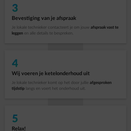
3
Stap 3 van 5:
Bevestiging van je afspraak
Je lokale technieker contacteert je om jouw
afspraak vast te
leggen
en alle details te bespreken.
4
Stap 4 van 5:
Wij voeren je ketelonderhoud uit
Je lokale technieker komt op het door jullie
afgesproken
tijdstip
langs en voert het onderhoud uit.
5
Stap 5 van 5:
Relax!