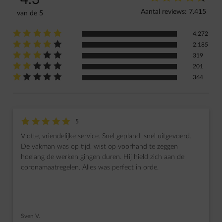
Aantal reviews: 7.415
van de 5
star-rating
star-rating
star-rating
star-rating
star-rating
Beoordeling: 5 uit van 5
4.272
star-rating
star-rating
star-rating
star-rating
star-rating
Beoordeling: 4 uit van 5
2.185
star-rating
star-rating
star-rating
star-rating
star-rating
Beoordeling: 3 uit van 5
319
star-rating
star-rating
star-rating
star-rating
star-rating
Beoordeling: 2 uit van 5
201
star-rating
star-rating
star-rating
star-rating
star-rating
Beoordeling: 1 uit van 5
364
star-rating
star-rating
star-rating
star-rating
star-rating
Beoordeling: 5 uit van 5
5
Vlotte, vriendelijke service. Snel gepland, snel uitgevoerd.
De vakman was op tijd, wist op voorhand te zeggen
hoelang de werken gingen duren. Hij hield zich aan de
coronamaatregelen. Alles was perfect in orde.
Sven V.