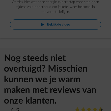
Ontdek hier wat onze energie-expert stap voor stap doen
tijdens zo’n onderhoud om je ketel weer helemaal in
topvorm te krijgen.
vid-play
Bekijk de video
Nog steeds niet
overtuigd? Misschien
kunnen we je warm
maken met reviews van
onze klanten.
star-rating
star-rating
star-rating
star-rating
star-rating
star-rating
4.3
Beoor