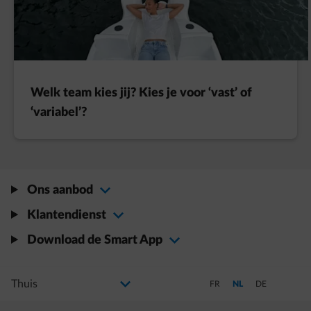
Welk team kies jij? Kies je voor ‘vast’ of
‘variabel’?
Ons aanbod
Klantendienst
Download de Smart App
Selecteer uw profiel
Als u de selectie wijzigt, gaat u naar een nieuwe pagina
Schakel over naar Frans
Schakel over naar Ned
Schakel over na
FR
NL
DE