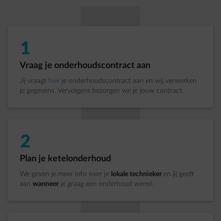
1
Stap 1 van 5:
Vraag je onderhoudscontract aan
Jij vraagt
hier
je onderhoudscontract aan en wij verwerken
je gegevens. Vervolgens bezorgen we je jouw contract.
2
Stap 2 van 5:
Plan je ketelonderhoud
We geven je meer info over je
lokale technieker
en jij geeft
aan
wanneer
je graag een onderhoud wenst.