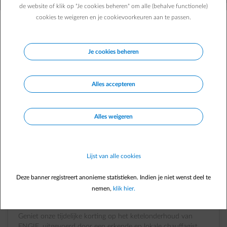
de website of klik op "Je cookies beheren" om alle (behalve functionele)
cookies te weigeren en je cookievoorkeuren aan te passen.
De
voordelen
van een
ketelonderhoudscontract bij ENGIE
Je cookies beheren
Het regelmatig onderhouden van je cv-ketel verzekert
zijn optimale werking, waardoor je
energieverbruik tot
Alles accepteren
10%
daalt en je
CO
-uitstoot met tot wel 350 kg per
2
jaar
vermindert, wat overeenkomt met een retourvlucht
naar Barcelona.
Alles weigeren
Lijst van alle cookies
impulse-reparation
Deze banner registreert anonieme statistieken. Indien je niet wenst deel te
nemen,
klik hier.
Erkende en lokale chauffagist​
Geniet onze tijdelijke korting op het ketelonderhoud van
ENGIE, uitgevoerd door een erkende en lokale chauffagist​