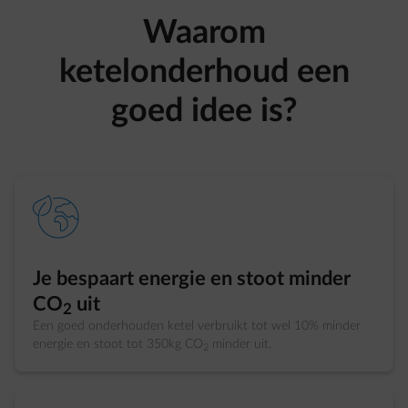
Waarom
ketelonderhoud een
goed idee is?
element-eco-planet
Je bespaart energie en stoot minder
CO
uit
2
Een goed onderhouden ketel verbruikt tot wel 10% minder
energie en stoot tot 350kg CO
minder uit.
2