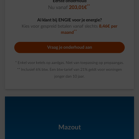
Eerste onderhoud
**
Nu vanaf
203,01€
Al klant bij ENGIE voor je energie?
Kies voor gespreid betalen vanaf slechts
8,46€
per
**
maand
Vraag je onderhoud aan
* Enkel voor ketels op aardgas. Niet van toepassing op propaangas.
** Inclusief 6% btw. Een btw-tarief van 21% geldt voor woningen
jonger dan 10 jaar.
Mazout