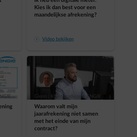
t
Ik heb een digitale meter.
Kies ik dan best voor een
maandelijkse afrekening?
arrow-play-fwd
Video bekijken
ENGIE
Glenn | Klantenadviseur ENGIE
ening
Waarom valt mijn
jaarafrekening niet samen
met het einde van mijn
contract?