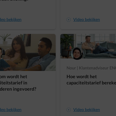
deo bekijken
arrow-play-fwd
Video bekijken
 Klantenadviseur ENGIE
Nour | Klantenadviseur EN
om wordt het
Hoe wordt het
teitstarief in
capaciteitstarief berek
deren ingevoerd?
deo bekijken
arrow-play-fwd
Video bekijken