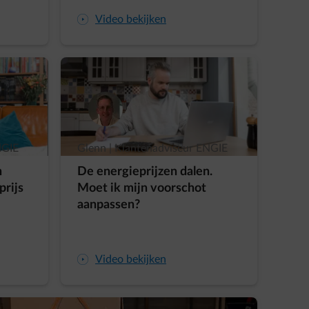
arrow-play-fwd
Video bekijken
NGIE
Glenn | Klantenadviseur ENGIE
n
De energieprijzen dalen.
prijs
Moet ik mijn voorschot
aanpassen?
arrow-play-fwd
Video bekijken