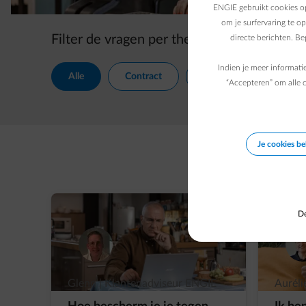
ENGIE gebruikt cookies op
om je surfervaring te o
Filter de vragen per thema.
directe berichten. B
Indien je meer informati
Alle
Contract
Actualiteit
Voo
“Accepteren” om alle c
Je cookies b
De
Glenn | Klantenadviseur ENGIE
Auréli