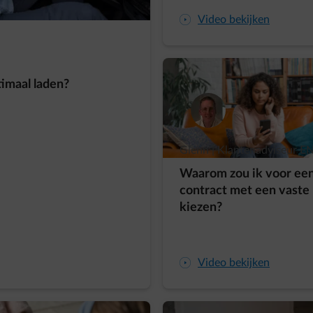
arrow-play-fwd
Video bekijken
timaal laden?
Glenn | Klantenadviseur E
Waarom zou ik voor ee
contract met een vaste 
kiezen?
arrow-play-fwd
Video bekijken