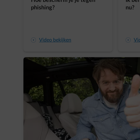
Hoe bescherm je je tegen
Ik be
phishing?
nu?
arrow-play-fwd
Video bekijken
arrow-play-fwd
Vi