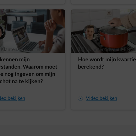
 Klantenadviseur ENGIE
Tijl | Klantenadviseur ENGI
e kennen mijn
Hoe wordt mijn kwartie
rstanden. Waarom moet
berekend?
ze nog ingeven om mijn
chot na te kijken?
deo bekijken
arrow-play-fwd
Video bekijken