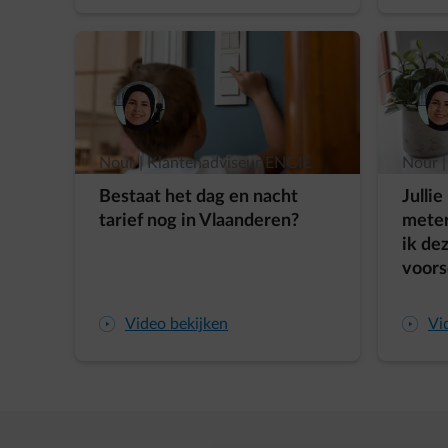
Nour | Klantenadviseur ENGIE
Nour |
Bestaat het dag en nacht
Julli
tarief nog in Vlaanderen?
mete
ik de
voors
arrow-play-fwd
Video bekijken
arrow-play-fwd
Vi