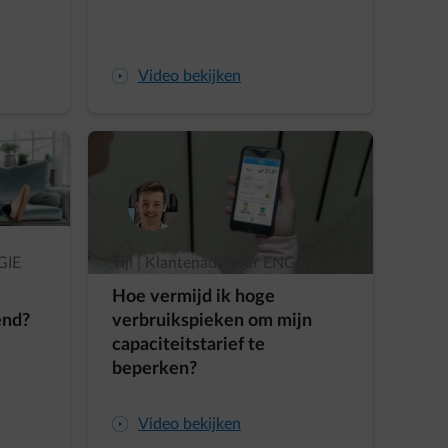
arrow-play-fwd
Video bekijken
GIE
Tijl | Klantenadviseur ENGIE
Hoe vermijd ik hoge
end?
verbruikspieken om mijn
capaciteitstarief te
beperken?
arrow-play-fwd
Video bekijken