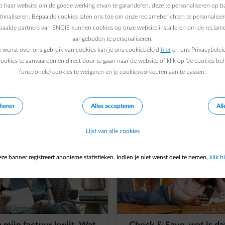
 haar website om de goede werking ervan te garanderen, deze te personaliseren op ba
ptimaliseren. Bepaalde cookies laten ons toe om onze reclameberichten te personaliser
epaalde partners van ENGIE kunnen cookies op onze website installeren om de reclame
aangeboden te personaliseren.
e wenst over ons gebruik van cookies kan je ons cookiebeleid
hier
en ons Privacybelei
rschotfactuur
Capaciteitstarief
Afrekening
Ad
ookies te aanvaarden en direct door te gaan naar de website of klik op "Je cookies be
functionele) cookies te weigeren en je cookievoorkeuren aan te passen.
eheren
Alles accepteren
All
Lijst van alle cookies
ze banner registreert anonieme statistieken. Indien je niet wenst deel te nemen,
klik hi
e | Klantenadviseur ENGIE
Glenn | Klantenadviseur E