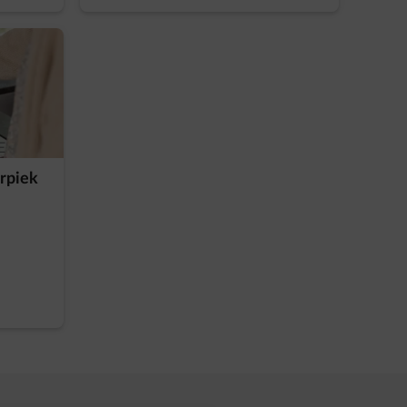
E
rpiek