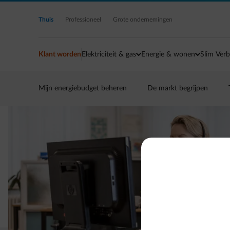
Ga naar de hoofdinhoud
Thuis
Professioneel
Grote ondernemingen
Klant worden
Elektriciteit & gas
Energie & wonen
Slim Verb
Mijn energiebudget beheren
De markt begrijpen