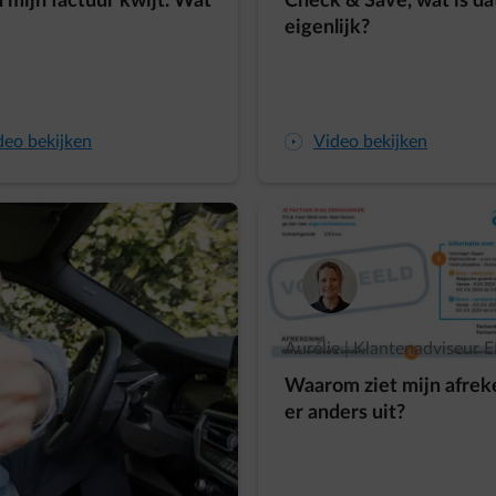
n mijn factuur kwijt. Wat
Check & Save, wat is da
eigenlijk?
deo bekijken
arrow-play-fwd
Video bekijken
Aurélie | Klantenadviseur 
Waarom ziet mijn afrek
er anders uit?