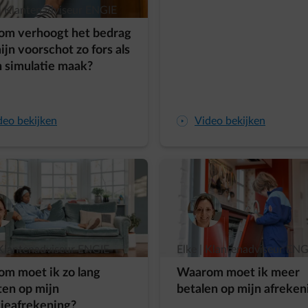
| Klantenadviseur ENGIE
m verhoogt het bedrag
ijn voorschot zo fors als
n simulatie maak?
deo bekijken
arrow-play-fwd
Video bekijken
 Klantenadviseur ENGIE
Elke | Klantenadviseur ENG
m moet ik zo lang
Waarom moet ik meer
en op mijn
betalen op mijn afreken
ieafrekening?