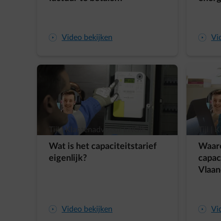
arrow-play-fwd
Video bekijken
arrow-play-fwd
Vi
Tijl | Klantenadviseur ENGIE
Tijl |
Wat is het capaciteitstarief
Waar
eigenlijk?
capaci
Vlaan
arrow-play-fwd
Video bekijken
arrow-play-fwd
Vi