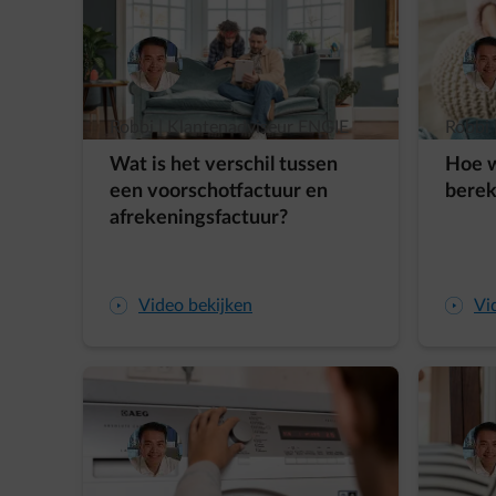
Robbi | Klantenadviseur ENGIE
Robbi 
Wat is het verschil tussen
Hoe w
een voorschotfactuur en
bere
afrekeningsfactuur?
arrow-play-fwd
Video bekijken
arrow-play-fwd
Vi