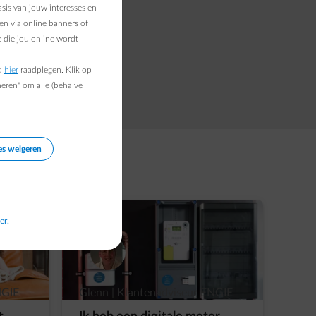
sis van jouw interesses en
en via online banners of
 die jou online wordt
d
hier
raadplegen. Klik op
vies
heren" om alle (behalve
es weigeren
er.
NGIE
Glenn | Klantenadviseur ENGIE