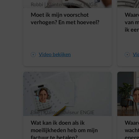
Robbi | Klantenadviseur ENGIE
Robbi 
Moet ik mijn voorschot
Waaro
verhogen? En met hoeveel?
van m
ik ee
arrow-play-fwd
Video bekijken
arrow-play-fwd
Vi
Elke | Klantenadviseur ENGIE
Elke |
Wat kan ik doen als ik
Waaro
moeilijkheden heb om mijn
wacht
factuur te betalen?
energ