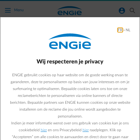
Ga naar de hoofdinhoud
normal-account-circle
search
Menu
Publiek laden
FR
-
NL
Publiek laden
Even bijladen onderweg, op vakantie of wanneer
Wij respecteren je privacy
thuisladen geen optie is? Met publieke
laadpunten zit je nooit zonder elektriciteit. Maar
ENGIE gebruikt cookies op haar website om de goede werking ervan te
de prijzen om te laden zijn niet altijd even
garanderen, deze te personaliseren op basis van jouw interesses en om je
duidelijk. Daarom adviseert ENGIE het publiek
surfervaring te optimaliseren. Bepaalde cookies laten ons toe om onze
laden met de D'Ieteren laadpas of via het eigen
reclameberichten te personaliseren via online banners of directe
ENGIE Vianeo-netwerk.
berichten. Bepaalde partners van ENGIE kunnen cookies op onze website
installeren om de reclame die jou online wordt aangeboden te
personaliseren.
Indien je meer informatie wenst over ons gebruik van cookies kan je ons
cookiebeleid
hier
en ons Privacybeleid
hier
raadplegen. Klik op
“Accepteren” om alle cookies te aanvaarden en direct door te gaan naar