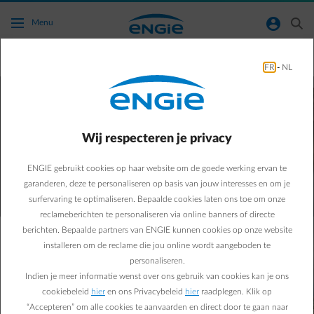
Ga naar de hoofdinhoud
normal-account-circle
search
Menu
Dagelijks gebruik
FR
-
NL
Heb je gekozen voor het
Dynamic pro tarief
?
Wij respecteren je privacy
ENGIE gebruikt cookies op haar website om de goede werking ervan te
garanderen, deze te personaliseren op basis van jouw interesses en om je
surfervaring te optimaliseren. Bepaalde cookies laten ons toe om onze
reclameberichten te personaliseren via online banners of directe
berichten. Bepaalde partners van ENGIE kunnen cookies op onze website
installeren om de reclame die jou online wordt aangeboden te
Wil je de dagelijkse prijzen raadplegen?
personaliseren.
Indien je meer informatie wenst over ons gebruik van cookies kan je ons
Er zijn
twee mogelijkheden
:
cookiebeleid
hier
en ons Privacybeleid
hier
raadplegen. Klik op
“Accepteren” om alle cookies te aanvaarden en direct door te gaan naar