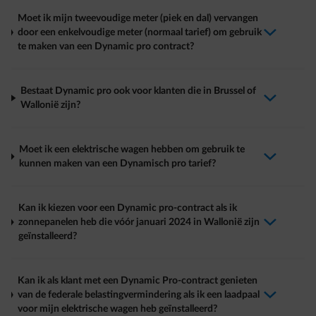
Moet ik mijn tweevoudige meter (piek en dal) vervangen
door een enkelvoudige meter (normaal tarief) om gebruik
arrow-down-fwd
te maken van een Dynamic pro contract?
Bestaat Dynamic pro ook voor klanten die in Brussel of
arrow-down-fwd
Wallonië zijn?
Moet ik een elektrische wagen hebben om gebruik te
arrow-down-fwd
kunnen maken van een Dynamisch pro tarief?
Kan ik kiezen voor een Dynamic pro-contract als ik
zonnepanelen heb die vóór januari 2024 in Wallonië zijn
arrow-down-fwd
geïnstalleerd?
Kan ik als klant met een Dynamic Pro-contract genieten
van de federale belastingvermindering als ik een laadpaal
arrow-down-fwd
voor mijn elektrische wagen heb geïnstalleerd?