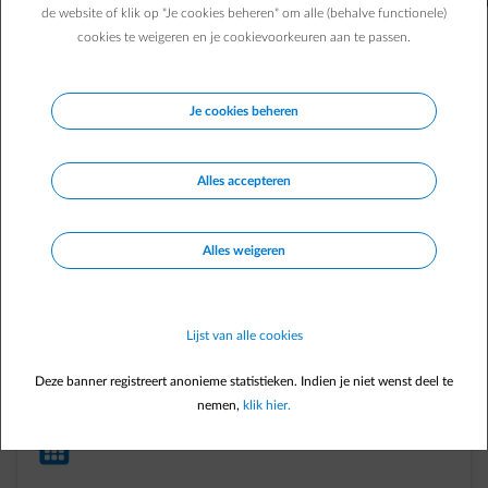
de website of klik op "Je cookies beheren" om alle (behalve functionele)
cookies te weigeren en je cookievoorkeuren aan te passen.
download-icon
Je cookies beheren
Download de dagelijkse tarieven
Alles accepteren
Klik op de knop hieronder voor onmiddellijke toegang tot de laatste
prijzen van Dynamic pro. Je vindt deze prijzen ook in onze rubriek
'
Prijzen & voorwaarden
'. De prijzen voor de volgende dag worden elke
Alles weigeren
dag rond 14u gepubliceerd.
Laatste uurprijzen raadplegen
Lijst van alle cookies
Deze banner registreert anonieme statistieken. Indien je niet wenst deel te
nemen,
klik hier.
cell-phone