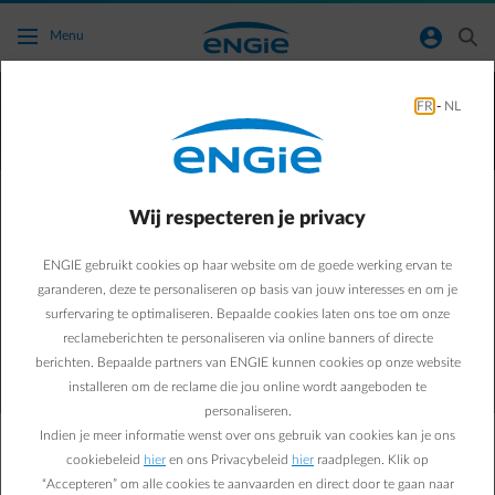
Ga naar de hoofdinhoud
normal-account-circle
search
Menu
FR
-
NL
Wij respecteren je privacy
Dynamic Load Balancing
ENGIE gebruikt cookies op haar website om de goede werking ervan te
garanderen, deze te personaliseren op basis van jouw interesses en om je
surfervaring te optimaliseren. Bepaalde cookies laten ons toe om onze
reclameberichten te personaliseren via online banners of directe
berichten. Bepaalde partners van ENGIE kunnen cookies op onze website
installeren om de reclame die jou online wordt aangeboden te
personaliseren.
Indien je meer informatie wenst over ons gebruik van cookies kan je ons
Wat is dynamic load balancing?
cookiebeleid
hier
en ons Privacybeleid
hier
raadplegen. Klik op
“Accepteren” om alle cookies te aanvaarden en direct door te gaan naar