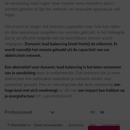
de aansluiting vaak hoger, maar moeten soms meerdere auto's
worden geladen of ligt het verbruik van bepaalde apparatuur ook
hoger.
Om ervoor te zorgen dat iedereen opgeladen naar huis kan rijden
en deze apparatuur zorgeloos kan worden gebruikt, is het belangrijk
dat er zo efficiënt mogelijk met de beschikbare stroom wordt
omgegaan.
Dynamic load balancing biedt hierbij de uitkomst. Er
wordt namelijk het meeste gehaald uit de capaciteit van uw
elektriciteit netwerk.
Een alternatief voor dynamic load balancing is het laten verzwaren
van je aansluiting
door je netbeheerder. Dat betekent dat je meer
elektriciteit kan verbruiken waardoor je netwerk minder snel
overbelast geraakt. Hou er rekening mee dat deze verzwaring
een
hoge kost met zich meebrengt
en dit ook
een impact kan hebben op
je energiefactuur
(cf. capaciteitstarief).
Selecteer uw profiel
Als u de selectie wijzigt, gaat u naar een nieuwe pagina
Schakel over naar Frans
Schakel over naar N
FR
NL
© Electrabel nv
Onze voorwaarden
Je privacy
Jobs
Leveranciers