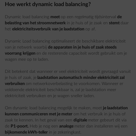
Hoe werkt dynamic load balancing?
Dynamic load balancing
meet
op een regelmatig tijdsinterval
de
belasting van het stroomnetwerk
in je huis of je zaak en
stemt
daar
het
elektriciteitsverbruik
van je laadstation
op af.
Dynamic Load balancing optimaliseert de beschikbare elektriciteit
van je netwerk waarbij
de apparaten in je huis of zaak steeds
voorrang
krijgen
en de resterende capaciteit wordt gebruikt om je
wagen mee op te laden.
Dit betekent dat wanneer er veel elektriciteit wordt gevraagd vanuit
je huis of zaak, je
laadstation automatisch minder elektriciteit zal
verbruiken
om netwerkoverbelasting te voorkomen. Wanneer er
voldoende elektriciteit beschikbaar is, zal je laadstation meer
elektriciteit verbruiken en je wagen sneller laden.
Om dynamic load balancing mogelijk te maken, moet
je laadstation
kunnen communiceren met je meter
om het verbruik in je huis of
zaak te kennen. In het geval van een
digitale
meter gebeurt dit via
de
P1-poort.
Heb je nog een
analoge
meter dan installeren wij een
bijkomende kWh-teller
in je zekeringkast.