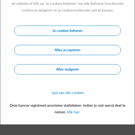
Dynamic load balancing
voorkomt stroomuitval
wanneer het
de website of klik op "Je cookies beheren" om alle (behalve functionele)
netwerk van je huis of zaak overbelast geraakt door een hoog
cookies te weigeren en je cookievoorkeuren aan te passen.
verbruik. In het geval van een laadstation zal het er dus voor zorgen
dat op het moment dat
er veel stroom wordt gevraagd vanuit je huis
of zaak, je laadstation automatisch minder elektriciteit zal
Je cookies beheren
verbruiken.
Het opladen van je wagen wordt dan vertraagd of zelfs tijdelijk
stopgezet. Hierdoor kan je steeds gebruik maken van je toestellen in
Alles accepteren
je huis of zaak zonder dat je netwerk wordt overbelast en je
elektriciteit uitvalt.
Alles weigeren
Lijst van alle cookies
Deze banner registreert anonieme statistieken. Indien je niet wenst deel te
nemen,
klik hier.