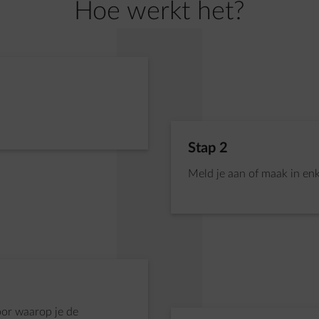
Hoe werkt het?
Stap 2 van 5:
Stap 2
Meld je aan of maak in enk
or waarop je de