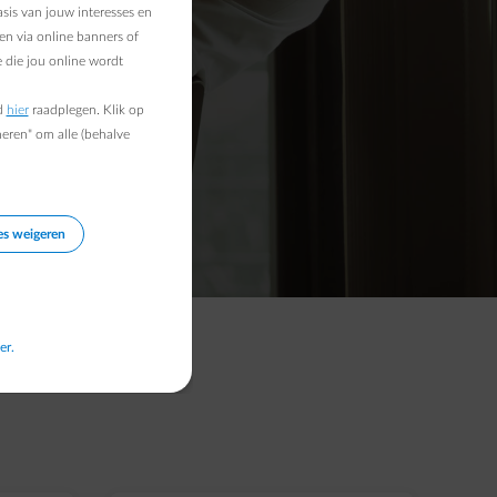
sis van jouw interesses en
en via online banners of
 die jou online wordt
d
hier
raadplegen. Klik op
heren" om alle (behalve
es weigeren
er.