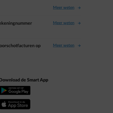
Meer weten
Meer weten
n rekeningnummer
Meer weten
 voorschotfacturen op
Download de Smart App