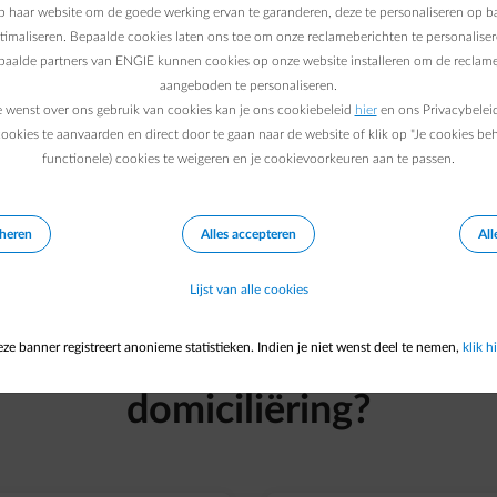
 haar website om de goede werking ervan te garanderen, deze te personaliseren op ba
ptimaliseren. Bepaalde cookies laten ons toe om onze reclameberichten te personaliser
epaalde partners van ENGIE kunnen cookies op onze website installeren om de reclame
aangeboden te personaliseren.
e wenst over ons gebruik van cookies kan je ons cookiebeleid
hier
en ons Privacybelei
ookies te aanvaarden en direct door te gaan naar de website of klik op "Je cookies be
functionele) cookies te weigeren en je cookievoorkeuren aan te passen.
eheren
Alles accepteren
All
Lijst van alle cookies
Waarom kiezen voor
ze banner registreert anonieme statistieken. Indien je niet wenst deel te nemen,
klik hi
domiciliëring?