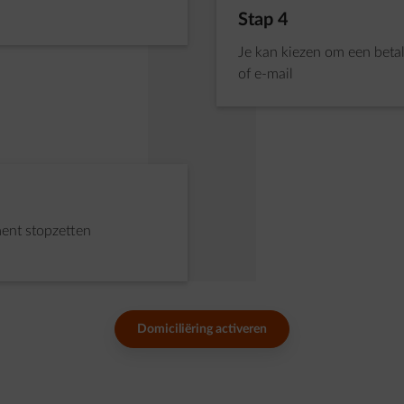
Stap 4 van 5:
Stap 4
Je kan kiezen om een beta
of e-mail
ment stopzetten
Domiciliëring activeren