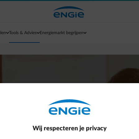
len
Tools & Advies
Energiemarkt begrijpen
stratie
Wij respecteren je privacy
ing