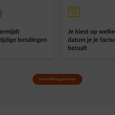
-up
calendar-date
vermijdt
Je kiest op welke
tijdige betalingen
datum je je factu
betaalt
Domiciliëring activeren