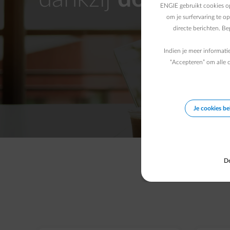
ENGIE gebruikt cookies op
om je surfervaring te o
directe berichten. B
Indien je meer informati
“Accepteren” om alle c
Je cookies b
De