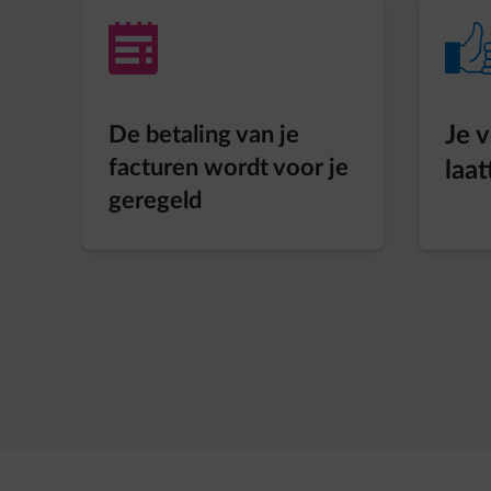
impulse-invoice
impulse-thumbs
De betaling van je
Je 
facturen wordt voor je
laat
geregeld