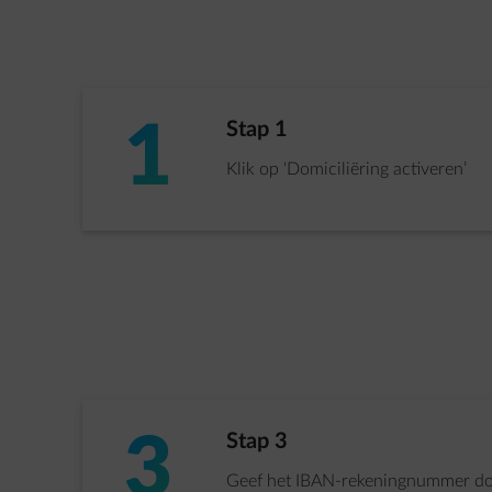
1
Stap 1 van 5:
Stap 1
Klik op ‘Domiciliëring activeren’
3
Stap 3 van 5:
Stap 3
Geef het IBAN-rekeningnummer do