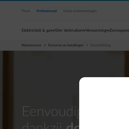
Ga naar de hoofdinhoud
Thuis
Professioneel
Grote ondernemingen
Elektriciteit & gas
Slim Verbruiken
Verwarming
Zonnepane
Klantenzone
Facturen en betalingen
Domiciliëring
Eenvoudige admini
dankzij
domiciliër