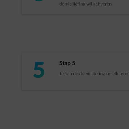
domiciliëring wil activeren
5
Stap 5 van 5:
Stap 5
Je kan de domiciliëring op elk mo