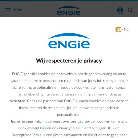
Ga naar de hoofdinhoud
normal-account-circle
search
Menu
FR
-
NL
Hoe kan ik mij afmelden van mijn
klantenzone?
Wij respecteren je privacy
Terug naar contactpagina
arrow-left
ENGIE gebruikt cookies op haar website om de goede werking ervan te
Om je af te melden van je klantenzone:
Vanaf een computer: klik op je naam rechtsboven op de startpagina
garanderen, deze te personaliseren op basis van jouw interesses en om je
van de klantenzone. Je ziet de optie “Afmelden” verschijnen.
surfervaring te optimaliseren. Bepaalde cookies laten ons toe om onze
Vanaf een smartphone of via de Smart App: klik rechtsboven op
reclameberichten te personaliseren via online banners of directe
het blauw-witte pictogram “Gebruiker”. Dit geeft toegang tot de
berichten. Bepaalde partners van ENGIE kunnen cookies op onze website
accountinstellingen, waar je “Afmelden” kan kiezen.
installeren om de reclame die jou online wordt aangeboden te
personaliseren.
Indien je meer informatie wenst over ons gebruik van cookies kan je ons
cookiebeleid
hier
en ons Privacybeleid
hier
raadplegen. Klik op
Veelgestelde vragen
“Accepteren” om alle cookies te aanvaarden en direct door te gaan naar
Waar vind ik mijn activatiecode en mijn klantnummer?