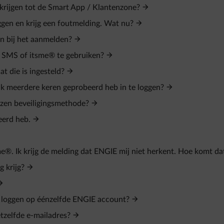
krijgen tot de Smart App / Klantenzone?
ggen en krijg een foutmelding. Wat nu?
en bij het aanmelden?
a SMS of itsme® te gebruiken?
t die is ingesteld?
ik meerdere keren geprobeerd heb in te loggen?
ozen beveiligingsmethode?
eerd heb.
me®. Ik krijg de melding dat ENGIE mij niet herkent. Hoe komt da
 krijg?
 loggen op éénzelfde ENGIE account?
tzelfde e‑mailadres?