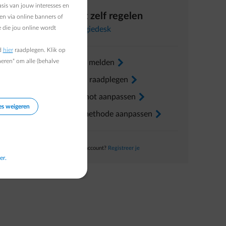
en bij je
sis van jouw interesses en
Direct zelf regelen
en via online banners of
 die jou online wordt
In
Energiedesk
d
hier
raadplegen. Klik op
heren" om alle (behalve
Verhuis melden
arrow-right
Factuur raadplegen
arrow-right
Voorschot aanpassen
arrow-right
es weigeren
Betaalmethode aanpassen
arrow-right
Nog geen account?
Registreer je
er.