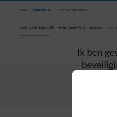
Ga naar de hoofdinhoud
Thuis
Professioneel
Grote ondernemingen
Elektriciteit & gas
Slim Verbruiken
Verwarming
Zonnepane
Ik ben ge
beveilig
ge