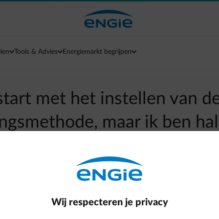
len
Tools & Advies
Energiemarkt begrijpen
start met het instellen van d
ingsmethode, maar ik ben h
stopt. Is het toch geactivee
arrow-left
Terug naar contactpagina
Wij respecteren je privacy