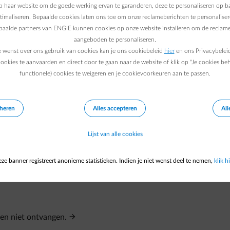
en, is de beveiliging niet geactiveerd. Je kan het opnieuw prober
 haar website om de goede werking ervan te garanderen, deze te personaliseren op ba
ptimaliseren. Bepaalde cookies laten ons toe om onze reclameberichten te personaliser
epaalde partners van ENGIE kunnen cookies op onze website installeren om de reclame
aangeboden te personaliseren.
e wenst over ons gebruik van cookies kan je ons cookiebeleid
hier
en ons Privacybelei
ookies te aanvaarden en direct door te gaan naar de website of klik op "Je cookies be
functionele) cookies te weigeren en je cookievoorkeuren aan te passen.
?
eheren
Alles accepteren
All
Lijst van alle cookies
 dan mee?
ze banner registreert anonieme statistieken. Indien je niet wenst deel te nemen,
klik hi
en.
ren niet ontvangen.