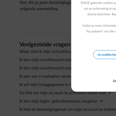
Nee. Als je geen bevestigingsmail of SMS hebt ontvang
ENGIE gebruikt cookies op
volgende aanmelding.
om je surfervaring te o
directe berichten. B
Indien je meer informati
“Accepteren” om alle c
Veelgestelde vragen
Waar vind ik mijn activatiecode en mijn klantnummer
Je cookies b
Ik ben mijn wachtwoord vergeten.
Ik ben mijn wachtwoord vergeten.
Ik ben van e-mailadres veranderd? Wijzigt mijn login
De
Ik wil mijn inloggegevens in mijn klantenzone aanpass
De link om mijn account te activeren werkt niet.
Ik ben mijn login/ gebruikersnaam vergeten.
Ik heb de bevestigingsmail om mijn account te active