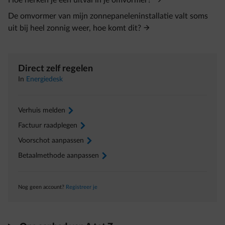
Hoe herken je een uitval in je omvormer?
De omvormer van mijn zonnepaneleninstallatie valt soms
uit bij heel zonnig weer, hoe komt dit?
Direct zelf regelen
In
Energiedesk
Verhuis melden
arrow-right
Factuur raadplegen
arrow-right
Voorschot aanpassen
arrow-right
Betaalmethode aanpassen
arrow-right
Nog geen account?
Registreer je