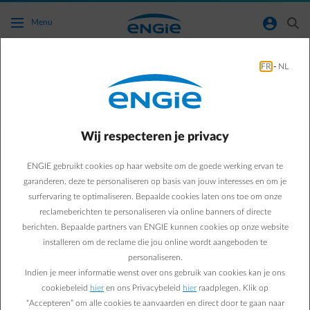
Ga naar de hoofdinhoud
normal-account-circle
search
Menu
FR
-
NL
Wil je meer advies over het plaatsen van
zonnepanelen of plug&play zonnepanelen?
Wij respecteren je privacy
Terug naar contactpagina
arrow-left
ENGIE gebruikt cookies op haar website om de goede werking ervan te
Wil je meer informatie over het plaatsen van zonnepanelen of
plug&play zonnepanelen? Raadpleeg onderstaande pagina.
garanderen, deze te personaliseren op basis van jouw interesses en om je
surfervaring te optimaliseren. Bepaalde cookies laten ons toe om onze
Alles over zonnepanelen
reclameberichten te personaliseren via online banners of directe
berichten. Bepaalde partners van ENGIE kunnen cookies op onze website
installeren om de reclame die jou online wordt aangeboden te
personaliseren.
Veelgestelde vragen
Indien je meer informatie wenst over ons gebruik van cookies kan je ons
Aan wie moet ik de plaatsing van zonnepanelen melden?
cookiebeleid
hier
en ons Privacybeleid
hier
raadplegen. Klik op
Waar kan ik informatie vinden over de beslissingen voor
“Accepteren” om alle cookies te aanvaarden en direct door te gaan naar