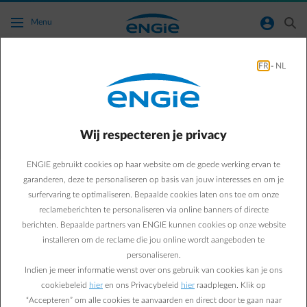
Ga naar de hoofdinhoud
normal-account-circle
search
Menu
FR
-
NL
Heb ik recht op een vergoeding bij het
uitvallen van mijn omvormer?
Wij respecteren je privacy
Terug naar contactpagina
arrow-left
ENGIE gebruikt cookies op haar website om de goede werking ervan te
VLAANDEREN
Sinds 14/07/2022 kan je bij Fluvius een compensatie aanvragen
garanderen, deze te personaliseren op basis van jouw interesses en om je
indien de omvormer van jouw zonnepaneleninstallatie regelmatig
surfervaring te optimaliseren. Bepaalde cookies laten ons toe om onze
uitvalt. Alle informatie hieromtrent vind je terug op de website van
reclameberichten te personaliseren via online banners of directe
Fluvius
.
berichten. Bepaalde partners van ENGIE kunnen cookies op onze website
WALLONIE/ BRUSSEL
installeren om de reclame die jou online wordt aangeboden te
Wanneer je in Wallonië woont en een compensatie wil aanvragen,
personaliseren.
dan moet je nog even geduld hebben.
Indien je meer informatie wenst over ons gebruik van cookies kan je ons
De CWaPE meldt dat er een voorstel op tafel ligt. Dat voorstel
cookiebeleid
hier
en ons Privacybeleid
hier
raadplegen. Klik op
wordt besproken met de betrokken partijen en wanneer er hierover
“Accepteren” om alle cookies te aanvaarden en direct door te gaan naar
een beslissing valt, zal dit te raadplegen zijn op de website van de