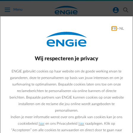
Ga naar de hoofdinhoud
normal-account-circle
search
Menu
FR
-
NL
Hoe kan ik een herinnering ontvangen om op
regelmatige basis mijn meterstanden in te
geven?
Wij respecteren je privacy
Terug naar contactpagina
arrow-left
ENGIE gebruikt cookies op haar website om de goede werking ervan te
garanderen, deze te personaliseren op basis van jouw interesses en om je
Je kan ervoor kiezen om een herinnering te ontvangen om je
surfervaring te optimaliseren. Bepaalde cookies laten ons toe om onze
meterstanden in te geven. Je krijgt dan elke maand een e-mail of
reclameberichten te personaliseren via online banners of directe
een sms.
berichten. Bepaalde partners van ENGIE kunnen cookies op onze website
Een herinnering ontvangen
installeren om de reclame die jou online wordt aangeboden te
personaliseren.
Indien je meer informatie wenst over ons gebruik van cookies kan je ons
cookiebeleid
hier
en ons Privacybeleid
hier
raadplegen. Klik op
Veelgestelde vragen
“Accepteren” om alle cookies te aanvaarden en direct door te gaan naar