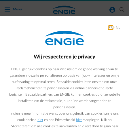
Ga naar de hoofdinhoud
normal-account-circle
search
Menu
FR
-
NL
Wordt in mijn huidig voorschotbedrag
rekening gehouden met het injectietarief?
Wij respecteren je privacy
Terug naar contactpagina
arrow-left
ENGIE gebruikt cookies op haar website om de goede werking ervan te
Neen, je voorschotbedrag is momenteel niet aangepast
. We
analyseren alle mogelijkheden zodat we je het beste advies kunnen
garanderen, deze te personaliseren op basis van jouw interesses en om je
geven op basis van deze wetswijzigingen.
surfervaring te optimaliseren. Bepaalde cookies laten ons toe om onze
reclameberichten te personaliseren via online banners of directe
Als je intussen je voorschot wilt aanpassen, dan je dat eenvoudig
berichten. Bepaalde partners van ENGIE kunnen cookies op onze website
zelf doen op je
Online Klantenzone
.
installeren om de reclame die jou online wordt aangeboden te
personaliseren.
Indien je meer informatie wenst over ons gebruik van cookies kan je ons
cookiebeleid
hier
en ons Privacybeleid
hier
raadplegen. Klik op
Veelgestelde vragen
“Accepteren” om alle cookies te aanvaarden en direct door te gaan naar
Mijn analoge terugdraaiende meter wordt vervangen door