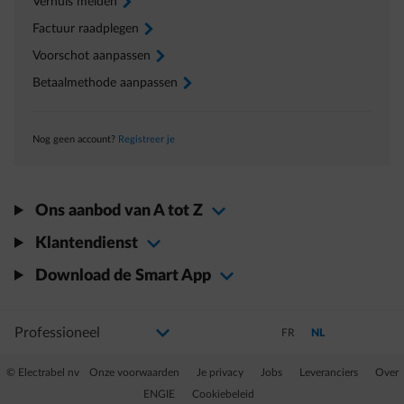
Verhuis melden
arrow-right
Factuur raadplegen
arrow-right
Voorschot aanpassen
arrow-right
Betaalmethode aanpassen
arrow-right
Nog geen account?
Registreer je
Ons aanbod van A tot Z
Klantendienst
Download de Smart App
Selecteer uw profiel
Als u de selectie wijzigt, gaat u naar een nieuwe pagina
Schakel over naar Frans
Schakel over naar N
FR
NL
© Electrabel nv
Onze voorwaarden
Je privacy
Jobs
Leveranciers
Over
ENGIE
Cookiebeleid