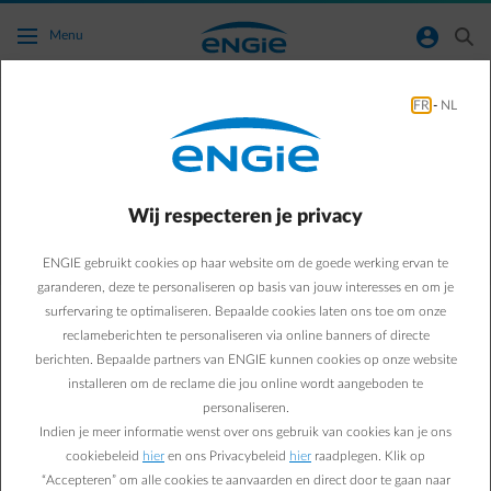
Ga naar de hoofdinhoud
normal-account-circle
search
Menu
FR
-
NL
Betekent deze wijziging dat ik best
overschakel naar een tweevoudig uurtarief
(dag/nacht)?
Wij respecteren je privacy
Terug naar contactpagina
arrow-left
ENGIE gebruikt cookies op haar website om de goede werking ervan te
garanderen, deze te personaliseren op basis van jouw interesses en om je
Indien je effectief al in het nieuwe systeem met injectietarief zit,
surfervaring te optimaliseren. Bepaalde cookies laten ons toe om onze
dan
lijkt dit inderdaad een interessante optie
. Op deze manier zal je
reclameberichten te personaliseren via online banners of directe
minder gaan betalen voor je verbruik tijdens de avond, nacht en in
berichten. Bepaalde partners van ENGIE kunnen cookies op onze website
het weekend. Opgelet wel: je wacht best tot je effectief in het
nieuwe systeem met injectietarief zit (namelijk dat er een digitale
installeren om de reclame die jou online wordt aangeboden te
meter bij jou thuis geplaatst is) om je wijziging door te geven. Doe je
personaliseren.
dit eerder, dan loop je het risico dat je het voordeel van je
Indien je meer informatie wenst over ons gebruik van cookies kan je ons
geproduceerde elektriciteit die je niet nodig had en eerder op het
cookiebeleid
hier
en ons Privacybeleid
hier
raadplegen. Klik op
net hebt geïnjecteerd te verliezen.
“Accepteren” om alle cookies te aanvaarden en direct door te gaan naar