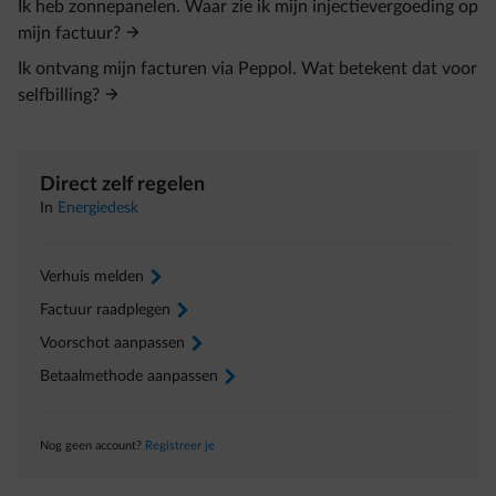
Ik heb zonnepanelen. Waar zie ik mijn injectievergoeding op
mijn factuur?
Ik ontvang mijn facturen via Peppol. Wat betekent dat voor
selfbilling?
Direct zelf regelen
In
Energiedesk
Verhuis melden
arrow-right
Factuur raadplegen
arrow-right
Voorschot aanpassen
arrow-right
Betaalmethode aanpassen
arrow-right
Nog geen account?
Registreer je