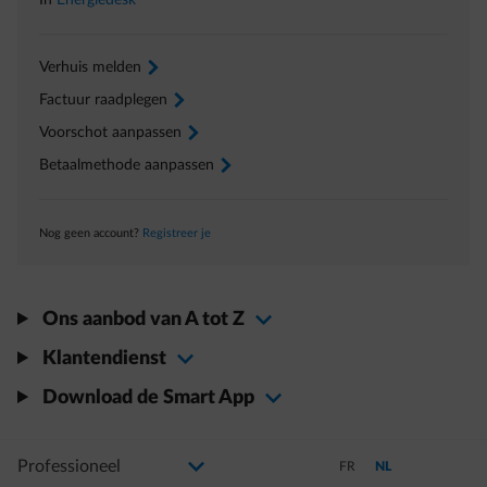
In
Energiedesk
Verhuis melden
arrow-right
Factuur raadplegen
arrow-right
Voorschot aanpassen
arrow-right
Betaalmethode aanpassen
arrow-right
Nog geen account?
Registreer je
Ons aanbod van A tot Z
Klantendienst
Download de Smart App
Selecteer uw profiel
Als u de selectie wijzigt, gaat u naar een nieuwe pagina
Schakel over naar Frans
Schakel over naar N
FR
NL