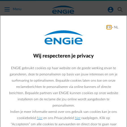
Ga naar de hoofdinhoud
normal-account-circle
search
Menu
FR
-
NL
Ik heb net zonnepanelen gekocht en heb het
injectietarief, hoe zal de facturatie gebeuren?
Wij respecteren je privacy
Terug naar contactpagina
arrow-left
ENGIE gebruikt cookies op haar website om de goede werking ervan te
Zodra je zonnepanelen geplaatst zijn, worden je meterstanden
opgenomen
en zal de distributienetbeheerder ons in de komende
garanderen, deze te personaliseren op basis van jouw interesses en om je
weken verwittigen.
surfervaring te optimaliseren. Bepaalde cookies laten ons toe om onze
reclameberichten te personaliseren via online banners of directe
Op je eerstvolgende jaarfactuur zal je twee periodes terugvinden:
berichten. Bepaalde partners van ENGIE kunnen cookies op onze website
installeren om de reclame die jou online wordt aangeboden te
• Een periode voor het afsluiten van je klassieke terugdraaiende
personaliseren.
teller
Indien je meer informatie wenst over ons gebruik van cookies kan je ons
• Een periode voor je nieuwe digitale teller met het injectietarief
cookiebeleid
hier
en ons Privacybeleid
hier
raadplegen. Klik op
“Accepteren” om alle cookies te aanvaarden en direct door te gaan naar