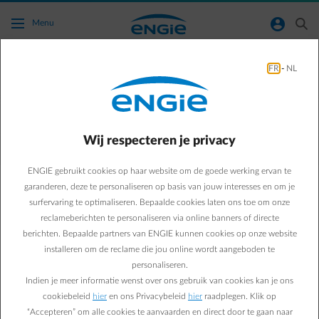
Ga naar de hoofdinhoud
normal-account-circle
search
Menu
FR
-
NL
Wat is de impact van de btw-verlaging op
mijn voorschotfactuur?
Wij respecteren je privacy
Terug naar contactpagina
arrow-left
ENGIE gebruikt cookies op haar website om de goede werking ervan te
Voor de maanden waarin de btw verlaging van toepassing is,
verlagen we je tussentijds bedrag voor elektriciteit en gas op je
garanderen, deze te personaliseren op basis van jouw interesses en om je
factuur. Hierbij een voorbeeldje:
surfervaring te optimaliseren. Bepaalde cookies laten ons toe om onze
reclameberichten te personaliseren via online banners of directe
Stel je betaalt normaal 121 € voor elektriciteit en gas. Dit komt
berichten. Bepaalde partners van ENGIE kunnen cookies op onze website
overeen met 100€ + 21% btw.
installeren om de reclame die jou online wordt aangeboden te
Dit wordt dan 100€ + 6% btw, en dus 106€.
personaliseren.
Indien je meer informatie wenst over ons gebruik van cookies kan je ons
cookiebeleid
hier
en ons Privacybeleid
hier
raadplegen. Klik op
“Accepteren” om alle cookies te aanvaarden en direct door te gaan naar
Veelgestelde vragen