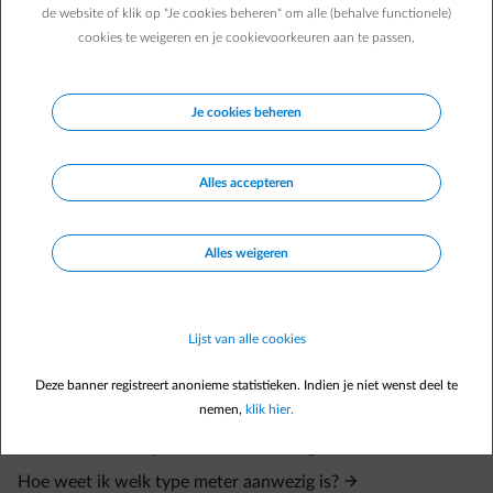
de website of klik op "Je cookies beheren" om alle (behalve functionele)
Om te weten hoe je digitale meters werken en hoe je je
cookies te weigeren en je cookievoorkeuren aan te passen.
meterstanden kan aflezen per distributienetbeheeder, klik dan op
deze links:
Vlaanderen
Je cookies beheren
Brussel
Wallonië
Bij een verhuis van een woning waar er een digitale meter staat is
het niet nodig om je meterstanden te noteren en naar ons te
Alles accepteren
sturen. De gegevens worden vanop afstand gelezen door je
distributienetbeheerder zelf waarna hij die naar ons doorstuurt.
Alles weigeren
Veelgestelde vragen
Waar kan ik mijn EAN-code(s) vinden?
Lijst van alle cookies
Ik wil weten hoe een EAN-code eruit ziet.
Deze banner registreert anonieme statistieken. Indien je niet wenst deel te
Waar kan ik mijn meternummer vinden?
nemen,
klik hier.
Hoe weet ik of mijn meter actief of afgesloten is?
Hoe weet ik welk type meter aanwezig is?