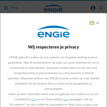
Ga naar de hoofdinhoud
normal-account-circle
search
Menu
FR
-
NL
Hoe lees ik mijn meterstanden af?
Terug naar contactpagina
arrow-left
Wij respecteren je privacy
Je hebt nog een klassieke meter:
ENGIE gebruikt cookies op haar website om de goede werking ervan te
Voor aardgas heb je een meter met een wijzerplaat.
garanderen, deze te personaliseren op basis van jouw interesses en om je
Voor elektriciteit moet je controleren of je een meter met een enkel
surfervaring te optimaliseren. Bepaalde cookies laten ons toe om onze
of een dubbele wijzerplaat hebt.
reclameberichten te personaliseren via online banners of directe
Wil je weten hoe deze meters eruitzien en hoe je ze kunt aflezen,
berichten. Bepaalde partners van ENGIE kunnen cookies op onze website
klik dan op deze links.
installeren om de reclame die jou online wordt aangeboden te
Vlaanderen
personaliseren.
Brussel
Wallonië
Indien je meer informatie wenst over ons gebruik van cookies kan je ons
cookiebeleid
hier
en ons Privacybeleid
hier
raadplegen. Klik op
Heb je een digitale meter voor elektriciteit en aardgas?
“Accepteren” om alle cookies te aanvaarden en direct door te gaan naar