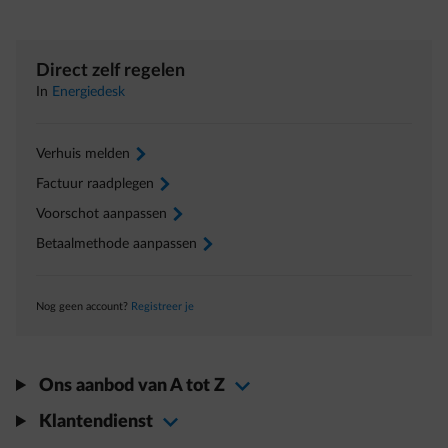
Direct zelf regelen
In
Energiedesk
Verhuis melden
arrow-right
Factuur raadplegen
arrow-right
Voorschot aanpassen
arrow-right
Betaalmethode aanpassen
arrow-right
Nog geen account?
Registreer je
Ons aanbod van A tot Z
Klantendienst