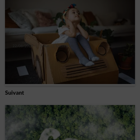
22/08/2024
|
1 min.
|
Laetitia M.
Pourquoi laisser, parfois, votre voiture au
garage? 5 avantages
Read more
Suivant