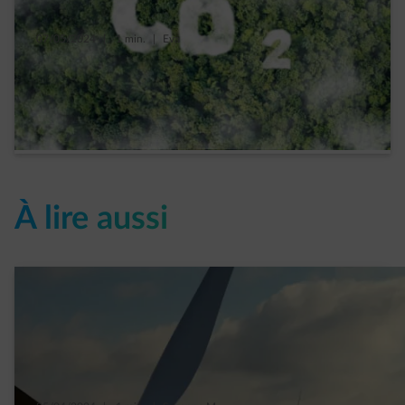
07/05/2024
|
1 min.
|
Eva
Ô CO2, quels sont tes « secrets » bien
gardés ?
Read more
À lire aussi