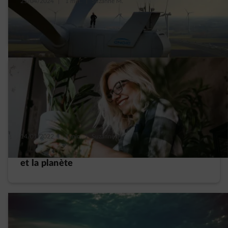
25/04/2024
|
1 min.
|
Suzanne M.
« Au quotidien et dans mon job, je m’engage
pour un avenir plus durable »
14/01/2022
|
1 min.
|
Suzanne M.
4 résolutions simples et positives pour vous
et la planète