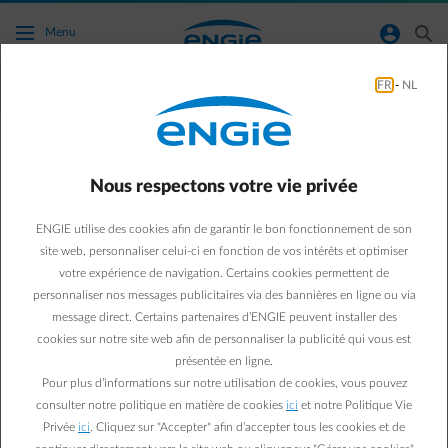
Accéder au contenu principal
normal-account-circle
search
Menu
FR
-
NL
Agir pour la planète
Green & Smart Home
Agir pour la planète
Nous respectons votre vie privée
Alors les éoliennes, dites-
ENGIE utilise des cookies afin de garantir le bon fonctionnement de son
moi quelle est votre
site web, personnaliser celui-ci en fonction de vos intérêts et optimiser
votre expérience de navigation. Certains cookies permettent de
empreinte carbone
personnaliser nos messages publicitaires via des bannières en ligne ou via
message direct. Certains partenaires d’ENGIE peuvent installer des
cookies sur notre site web afin de personnaliser la publicité qui vous est
Paul D.
présentée en ligne.
Expert énergie chez ENGIE
Pour plus d’informations sur notre utilisation de cookies, vous pouvez
13/06/2024
·
1 min
consulter notre politique en matière de cookies
ici
et notre Politique Vie
Privée
ici
. Cliquez sur "Accepter" afin d’accepter tous les cookies et de