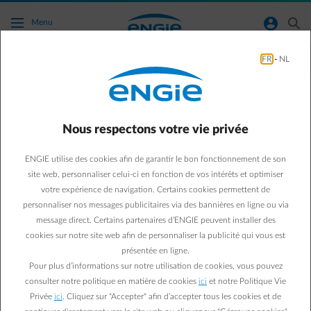
Accéder au contenu principal
normal-account-circle
search
Menu
FR
-
NL
Panneaux Solaires
Green & Smart Home
Panneaux solaires
Nous respectons votre vie privée
Vous habitez en Wallonie
ENGIE utilise des cookies afin de garantir le bon fonctionnement de son
et vous avez des
site web, personnaliser celui-ci en fonction de vos intérêts et optimiser
votre expérience de navigation. Certains cookies permettent de
panneaux solaires ? On
personnaliser nos messages publicitaires via des bannières en ligne ou via
message direct. Certains partenaires d’ENGIE peuvent installer des
vous explique votre
cookies sur notre site web afin de personnaliser la publicité qui vous est
présentée en ligne.
facture énergétique
Pour plus d’informations sur notre utilisation de cookies, vous pouvez
consulter notre politique en matière de cookies
ici
et notre Politique Vie
Privée
ici
. Cliquez sur "Accepter" afin d’accepter tous les cookies et de
Paul D.