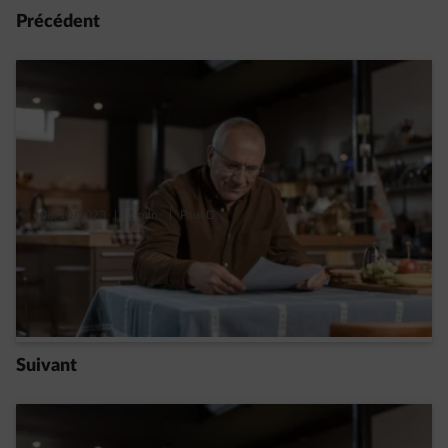
Précédent
06/10/2023
|
1 min.
|
Paul D.
Bruxelles et panneaux solaires : comment
mieux comprendre votre facture ?
Read more
Suivant