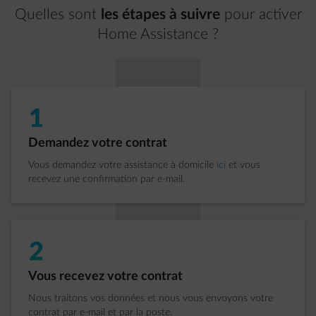
Quelles sont
les étapes à suivre
pour activer
Home Assistance ?
1
Étape 1 sur 5:
Demandez votre contrat
Vous demandez votre assistance à domicile
ici
et vous
recevez une confirmation par e-mail.
2
Étape 2 sur 5:
Vous recevez votre contrat
Nous traitons vos données et nous vous envoyons votre
contrat par e-mail et par la poste.