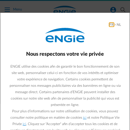
Accéder au contenu principal
normal-account-circle
search
Menu
FR
-
NL
Nous respectons votre vie privée
Une
panne
ou un dégât
chez vous ?
À votre service 24/7
ENGIE utilise des cookies afin de garantir le bon fonctionnement de son
site web, personnaliser celui-ci en fonction de vos intérêts et optimiser
votre expérience de navigation. Certains cookies permettent de
Choisir une assistance
personnaliser nos messages publicitaires via des bannières en ligne ou via
message direct. Certains partenaires d’ENGIE peuvent installer des
cookies sur notre site web afin de personnaliser la publicité qui vous est
présentée en ligne.
Pour plus d’informations sur notre utilisation de cookies, vous pouvez
consulter notre politique en matière de cookies
ici
et notre Politique Vie
Ah, la perspective d’une bonne douche après
Privée
ici
. Cliquez sur "Accepter" afin d’accepter tous les cookies et de