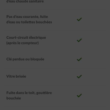
d’eau chaude sanitaire
Pas d'eau courante, fuite
correct
d’eau ou toilettes bouchées
Court-circuit électrique
correct
(après le compteur)
correct
Clé perdue ou bloquée
correct
Vitre brisée
Fuite dans le toit, gouttière
correct
bouchée