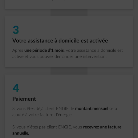
3
Étape 3 sur 5:
Votre assistance à domicile est activée
Après
une période d’1 mois
, votre assistance à domicile est
active et vous pouvez demander une intervention.
4
Étape 4 sur 5:
Paiement
Si vous êtes déjà client ENGIE, le
montant mensuel
sera
ajouté à votre facture d’énergie.
Si vous n’êtes pas client ENGIE, vous
recevrez une facture
annuelle.