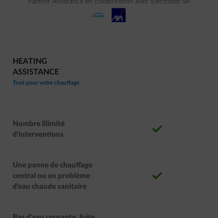
Partner Assistance en collaboration avec Electrabel SA
HEATING
ASSISTANCE
Tout pour votre chauffage
Nombre illimité
correct
d'interventions
Une panne de chauffage
correct
central ou un problème
d’eau chaude sanitaire
Pas d'eau courante, fuite