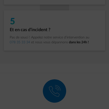
5
Étape 5 sur 5:
Et en cas d’incident ?
Pas de souci ! Appelez notre service d’intervention au
078 35 33 34
et nous vous dépannons
dans les 24h !
element-call