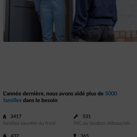
L'année dernière, nous avons aidé plus de
5000
familles
dans le besoin
gas
3417
impulse-wrench
531
familles sauvées du froid
WC ou lavabos débouchés
droplet
432
bulb-fill
365