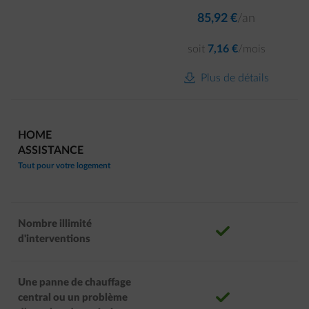
85,92 €
/an
soit
7,16 €
/mois
download-icon
Plus de détails
HOME
ASSISTANCE
Tout pour votre logement
Nombre illimité
correct
d'interventions
Une panne de chauffage
correct
central ou un problème