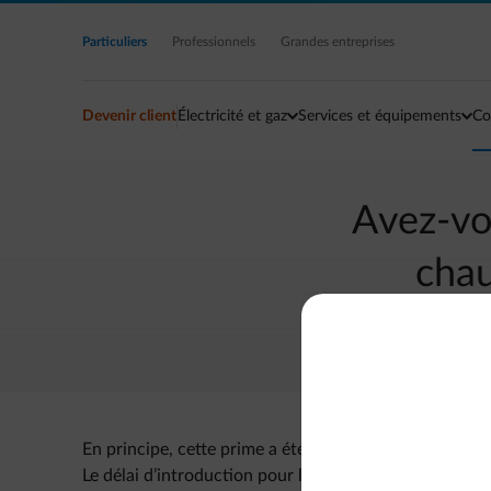
Accéder au contenu principal
Particuliers
Professionnels
Grandes entreprises
Devenir client
Électricité et gaz
Services et équipements
Co
Avez-vo
chau
En principe, cette prime a été automatiquement dédui
Le délai d’introduction pour la demande de prime s’e