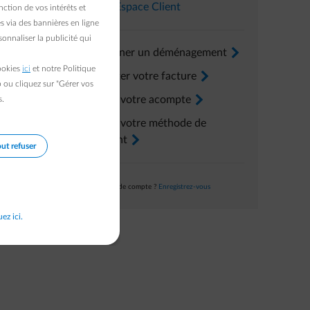
Dans l’
Espace Client
ction de vos intérêts et
s via des bannières en ligne
onnaliser la publicité qui
Renseigner un déménagement
arrow-right
cookies
ici
et notre Politique
Consulter votre facture
arrow-right
b ou cliquez sur "Gérer vos
Ajuster votre acompte
arrow-right
s.
Ajuster votre méthode de
paiement
arrow-right
ut refuser
Pas encore de compte ?
Enregistrez-vous
uez ici.