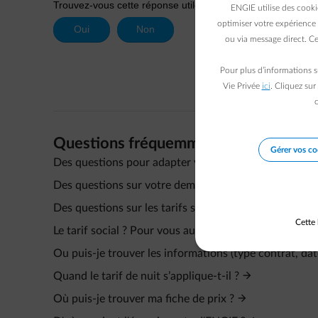
ENGIE utilise des cooki
optimiser votre expérience 
ou via message direct. Ce
Pour plus d’informations s
Vie Privée
ici
. Cliquez sur
c
Questions fréquemment posées
Gérer vos co
Des questions pour adapter votre contrat ?
Des questions sur votre demande de contrat ?
Des questions sur les tarifs spécifiques ?
Cette 
Le tarif social ? Pour vous aussi ?
Ou puis-je trouver les informations (type contrat, da
Quand le tarif de nuit s’applique-t-il ?
Où puis-je trouver ma fiche de prix ?