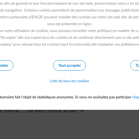
es afin de garantir le bon fonctionnement de son site web, personnaliser celui-ci en fon
de navigation. Certains cookies permettent de personnaliser nos messages publicitaire
rtains partenaires d’ENGIE peuvent installer des cookies sur notre site web afin de pers
vous est présentée en ligne.
ur notre utilisation de cookies, vous pouvez consulter notre politique en matière de 
 "Accepter" afin d’accepter tous les cookies et de continuer directement vers le site we
ookies" pour refuser tous les cookies (sauf fonctionnels) afin d’adapter vos préférence
okies
Tout accepter
To
Liste de tous les cookies
bannière fait l’objet de statistiques anonymes. Si vous ne souhaitez pas participer
cliq
te contrat, …) de mon contrat actuel?