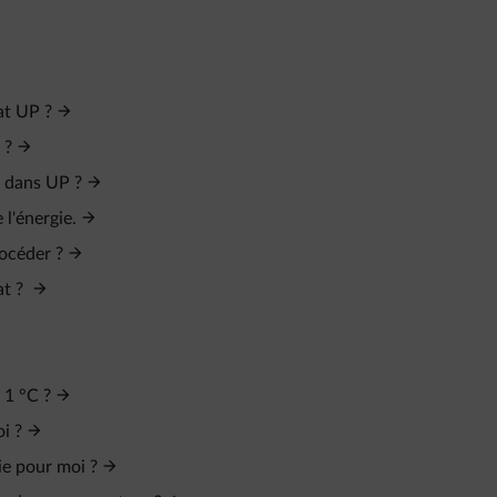
at UP ?
 ?
e dans UP ?
l'énergie.
océder ?
at ?
 1 °C ?
i ?
ie pour moi ?