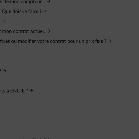
evés de mon compteur ?
 Que dois-je faire ?
é
r mon contrat actuel.
ixes ou modifier votre contrat pour un prix fixe ?
?
rts à ENGIE ?