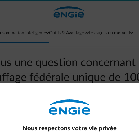
nsommation intelligente
Outils & Avantages
Les sujets du moment
us une question concernant 
ffage fédérale unique de 10
arrow-left
Aller à la page contact
te d'une de vos factures.
Ici
vous trouverez plus d'informations.
Nous respectons votre vie privée
st terminé le 17 novembre 2022